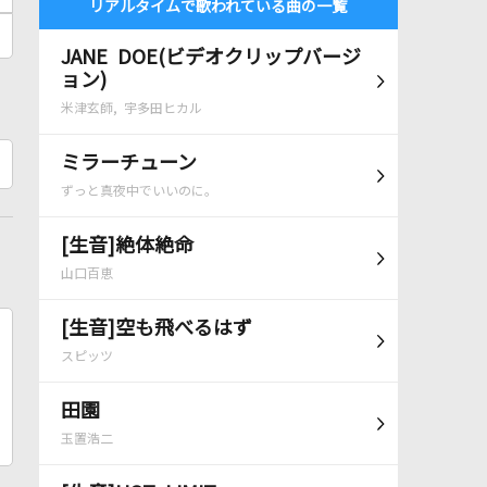
リアルタイムで歌われている曲の一覧
JANE DOE(ビデオクリップバージ
ョン)
米津玄師, 宇多田ヒカル
ミラーチューン
ずっと真夜中でいいのに。
[生音]絶体絶命
山口百恵
[生音]空も飛べるはず
スピッツ
田園
玉置浩二