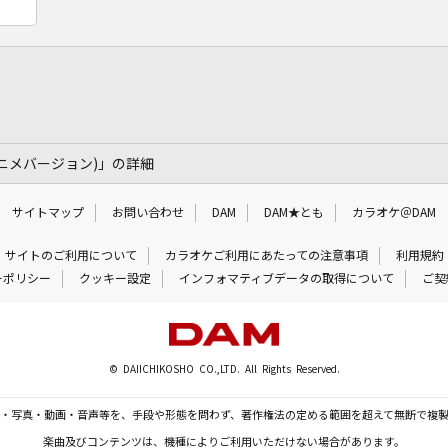
ニメバージョン)」の詳細
サイトマップ
お問い合わせ
DAM
DAM★とも
カラオケ＠DAM
サイトのご利用について
カラオケご利用にあたっての注意事項
利用規約
ーポリシー
クッキー設定
インフォマティブデータの取得について
ご契
© DAIICHIKOSHO CO.,LTD. All Rights Reserved.
・写真・動画・音声等を、手段や形態を問わず、著作権法の定める範囲を超えて無断で複
楽曲及びコンテンツは、機種によりご利用いただけない場合があります。