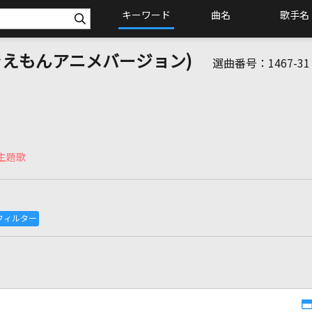
キーワード
曲名
歌手名
ラえもんアニメバージョン)
選曲番号：
1467-31
」主題歌