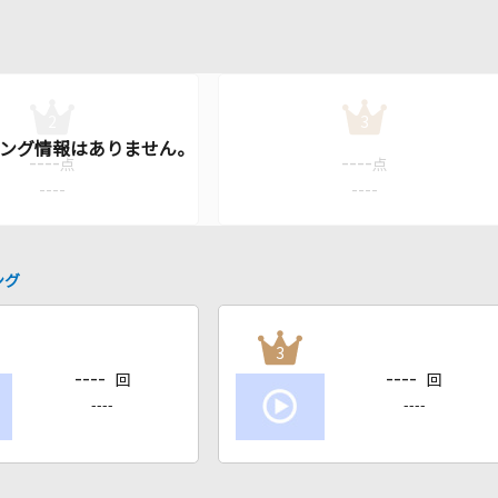
2
3
----
----
点
点
----
----
ング
3
----
----
回
回
----
----