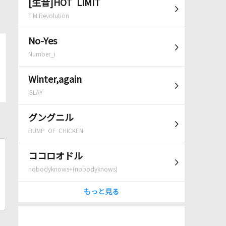
[生音]HOT LIMIT
T.M.Revolution
No-Yes
Number_i
Winter,again
GLAY
グングニル
BUMP OF CHICKEN
ココロオドル
nobodyknows+(nobodyknows)
もっと見る