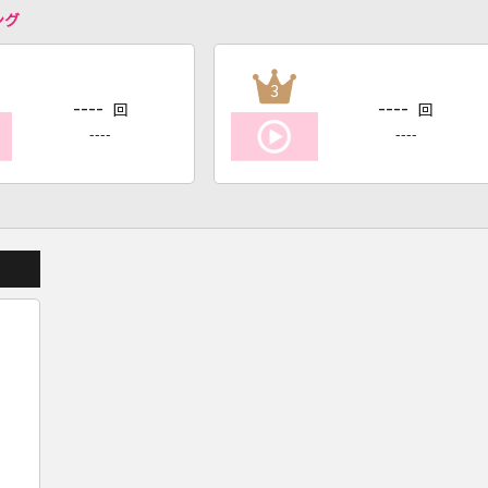
ング
3
----
----
回
回
----
----