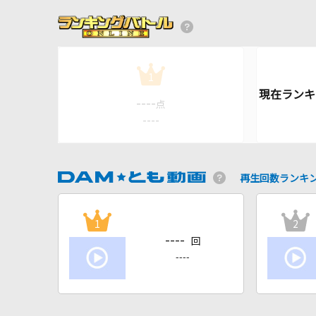
1
----
点
----
再生回数ランキ
1
2
----
回
----