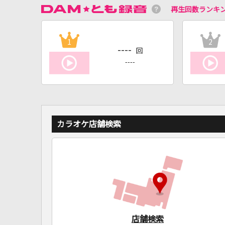
再生回数ランキ
1
2
----
回
----
カラオケ店舗検索
店舗検索