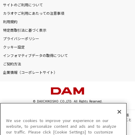
サイトのご利用について
カラオケご利用にあたっての注意事項
利用規約
特定商取引法に基づく表示
プライバシーポリシー
クッキー設定
インフォマティブデータの取得について
ご契約方法
企業情報（コーポレートサイト）
© DAIICHIKOSHO CO.,LTD. All Rights Reserved.
このサイトに掲載されている一切の文章・画像・写真・動画・音声等を、手段や形態
を問わず、著作権法の定める範囲を超えて無断で複製、転載、ファイル化などすること
We use cookies to improve your experience on our
を禁じます。
website, to personalize content and ads and to analyze
our traffic. Please click [Cookie Settings] to customize
楽曲及びコンテンツは、機種によりご利用いただけない場合があります。