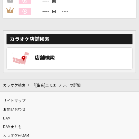
----
2
----
回
----
3
----
回
DAMに会員登録・ログインして
カラオケをもっと楽しもう！
カラオケ店舗検索
自宅でカラオケ歌い放題！
店舗検索
家族や友達と一緒に！練習にも！
カラオケ検索
「[生音]エモエ ノレ」の詳細
サイトマップ
お問い合わせ
DAM
DAM★とも
カラオケ＠DAM