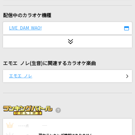
ハンズクラフト
[MaM]三毛縞斑(CV.鳥海浩輔)
配信中のカラオケ機種
夜咄ディセイブ
LIVE DAM WAO!
じん(自然の敵P) feat.IA
[生音]I LOVE YOU
尾崎豊
エモエ ノレ(生音)に関連するカラオケ楽曲
[生音]アイラブユー
エモエ ノレ
back number
7月のサイダー
超ときめき宣伝部(ときめき宣伝部)
[生音]季節の中で
----
松山千春
----
1
点