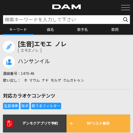
キーワード
曲名
歌手名
歌詞
[生音]エモエ ノレ
カラオケ検索
[ エモエノレ ]
ハンサンイル
カラオケ店舗検索
選曲番号：
1470-46
ネ マウム ナド モルゲ クムガトゥン
カラオケリクエスト
対応カラオケコンテンツ
全国りれき
リアルタイムで歌われている曲の一覧
デンモクアプリで予約
MYリスト保存