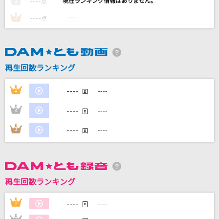
----
----
2
点
Unstoppable [アンストッパブル]
----
----
3
点
Sia
Only My Love
松田聖子
再生回数ランキング
[生音]また明日...
----
1
----
回
JUJU
----
2
----
回
オーバーライド
----
3
----
回
吉田夜世
もっと見る
再生回数ランキング
DAMの新曲・ランキングなど
カラオケ最新情報をチェック！
----
1
----
回