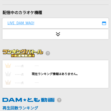
IRIS OUT
米津玄師
配信中のカラオケ機種
さよならの前に
LIVE DAM WAO!
AAA(トリプル・エー)
Who Killed U.N.Owen
Liz Triangle
Five
嵐(アラシ)
----
----
1
点
----
----
2
点
ビギン・ザ・ナイト
----
----
3
点
ピカソ
かんざし
Novelbright
再生回数ランキング