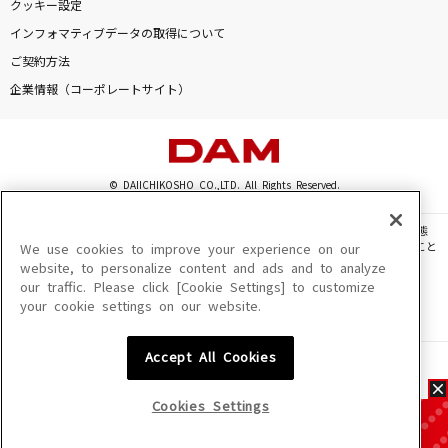
クッキー設定
インフォマティブデータの取得について
ご契約方法
企業情報（コーポレートサイト）
© DAIICHIKOSHO CO.,LTD. All Rights Reserved.
このサイトに掲載されている一切の文章・画像・写真・動画・音声等を、手段や形態
を問わず、著作権法の定める範囲を超えて無断で複製、転載、ファイル化などすること
We use cookies to improve your experience on our
を禁じます。
website, to personalize content and ads and to analyze
our traffic. Please click [Cookie Settings] to customize
楽曲及びコンテンツは、機種によりご利用いただけない場合があります。
your cookie settings on our website.
楽曲及びコンテンツの配信日、配信内容が変更になる場合があります。
楽曲によりMYリスト保存ができない場合があります。
Accept All Cookies
JASRAC許諾番号
6602250213Y31015 6602250112Y38026 6602250240Y31015
6602250241Y45122
Cookies Settings
NexTone許諾番号
ID000002945 ID000002947 ID000002937 ID000002938