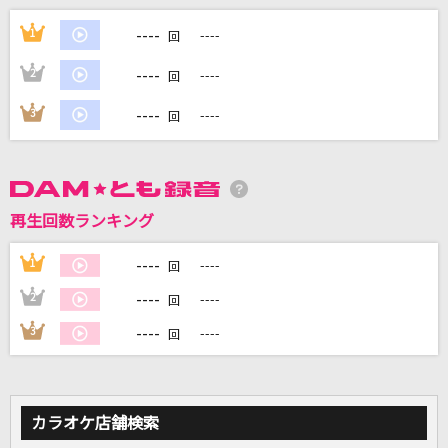
[生音]星影のエール
----
1
----
回
GReeeeN
----
2
----
回
Lily feat. K-391 & Emelie Hollow [リリー]
----
3
----
回
Alan Walker
シングルベッド
シャ乱Q
再生回数ランキング
[生音]アイデア(ビデオクリップバージョン)
----
1
----
回
星野 源
----
2
----
回
もっと見る
----
3
----
回
DAMの新曲・ランキングなど
カラオケ最新情報をチェック！
カラオケ店舗検索