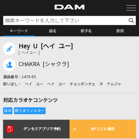
キーワード
曲名
歌手名
歌詞
Hey U [ヘイ ユー]
カラオケ検索
[ ヘイユー ]
CHAKRA [シャクラ]
カラオケ店舗検索
選曲番号：
1470-65
ヘイ ユー ヘイ ユー チョッポンチェ ネ ナムジャ
カラオケリクエスト
対応カラオケコンテンツ
全国りれき
リアルタイムで歌われている曲の一覧
デンモクアプリで予約
MYリスト保存