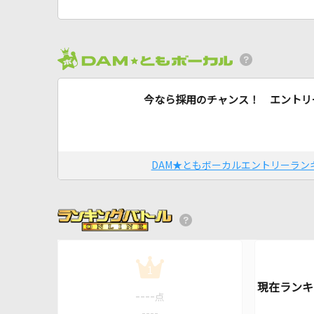
今なら採用のチャンス！ エントリ
DAM★ともボーカルエントリーラン
1
----
点
----