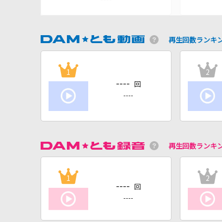
再生回数ランキ
1
2
----
回
----
再生回数ランキ
1
2
----
回
----