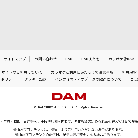
サイトマップ
お問い合わせ
DAM
DAM★とも
カラオケ＠DAM
サイトのご利用について
カラオケご利用にあたっての注意事項
利用規約
ーポリシー
クッキー設定
インフォマティブデータの取得について
ご契
© DAIICHIKOSHO CO.,LTD. All Rights Reserved.
・写真・動画・音声等を、手段や形態を問わず、著作権法の定める範囲を超えて無断で複
楽曲及びコンテンツは、機種によりご利用いただけない場合があります。
楽曲及びコンテンツの配信日、配信内容が変更になる場合があります。