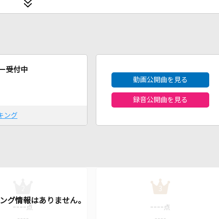
2026年8月度
ー受付中
動画公開曲を見る
録音公開曲を見る
キング
2
3
----
----
点
点
----
----