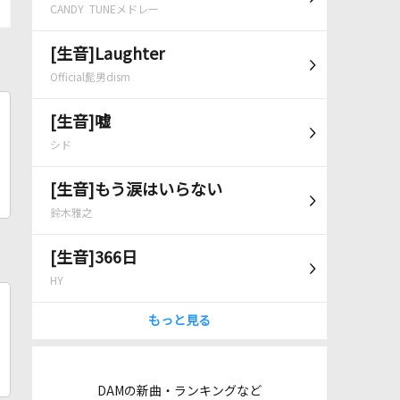
CANDY TUNEメドレー
[生音]Laughter
Official髭男dism
[生音]嘘
シド
[生音]もう涙はいらない
鈴木雅之
[生音]366日
HY
もっと見る
DAMの新曲・ランキングなど