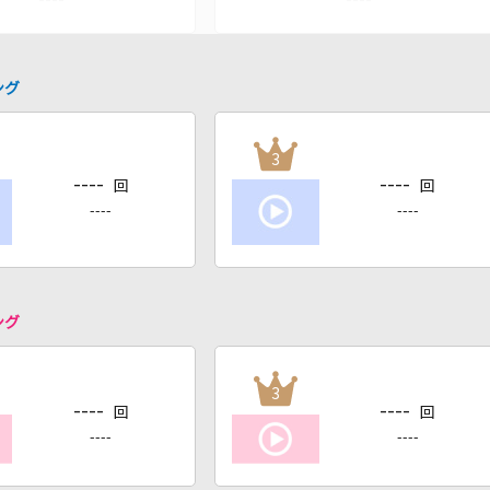
ング
3
----
----
回
回
----
----
ング
3
----
----
回
回
----
----