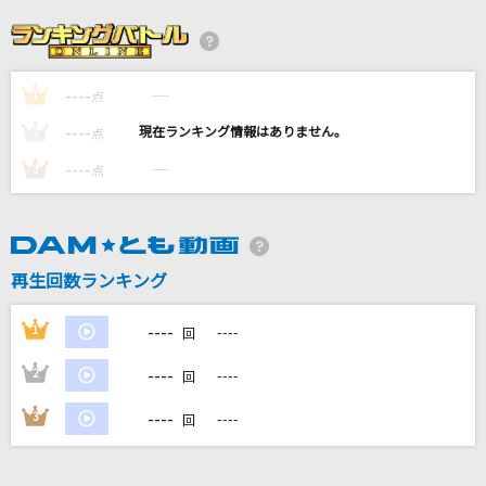
[生音]ドライフラワー
優里
----
----
1
[生音]未来予想図Ⅱ
点
DREAMS COME TRUE
----
----
2
点
----
----
3
点
青
ゆず
ダーリン
再生回数ランキング
Mrs. GREEN APPLE
----
1
----
回
もっと見る
----
2
----
回
DAMの新曲・ランキングなど
----
3
----
回
カラオケ最新情報をチェック！