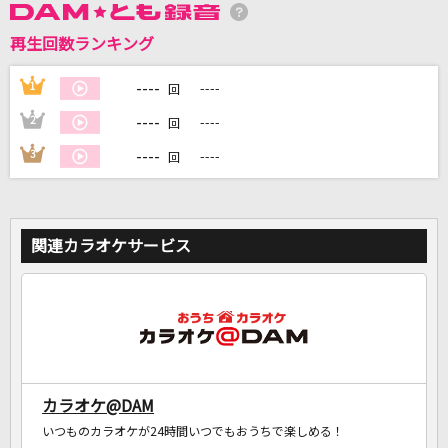
再生回数ランキング
DAMに会員登録・ログインして
カラオケをもっと楽しもう！
----
1
----
回
----
2
----
回
----
3
----
回
自宅でカラオケ歌い放題！
家族や友達と一緒に！練習にも！
関連カラオケサービス
カラオケ@DAM
いつものカラオケが24時間いつでもおうちで楽しめる！