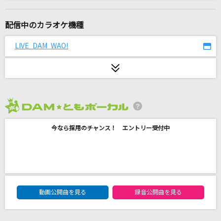
[生音]しなやかに歌って
山口百恵
配信中のカラオケ機種
[生音]君の知らない物語
LIVE DAM WAO!
supercell
[生音]月並みに輝け
結束バンド
2026年8月度
Chapter
今なら採用のチャンス！ エントリー受付中
NELKE
ハオ
DECO*27
DAM★ともボーカルエントリーランキング
Pretender
動画公開曲を見る
録音公開曲を見る
Official髭男dism