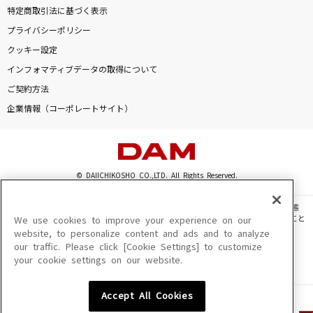
特定商取引法に基づく表示
プライバシーポリシー
クッキー設定
インフォマティブデータの取得について
ご契約方法
企業情報（コーポレートサイト）
© DAIICHIKOSHO CO.,LTD. All Rights Reserved.
このサイトに掲載されている一切の文章・画像・写真・動画・音声等を、手段や形態
を問わず、著作権法の定める範囲を超えて無断で複製、転載、ファイル化などすること
We use cookies to improve your experience on our
を禁じます。
website, to personalize content and ads and to analyze
our traffic. Please click [Cookie Settings] to customize
楽曲及びコンテンツは、機種によりご利用いただけない場合があります。
your cookie settings on our website.
楽曲及びコンテンツの配信日、配信内容が変更になる場合があります。
楽曲によりMYリスト保存ができない場合があります。
Accept All Cookies
JASRAC許諾番号
6602250213Y31015 6602250112Y38026 6602250240Y31015