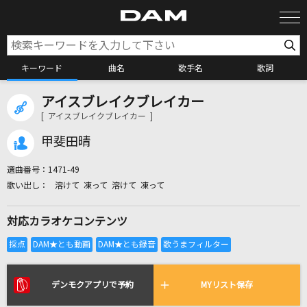
キーワード
曲名
歌手名
歌詞
アイスブレイクブレイカー
カラオケ検索
[ アイスブレイクブレイカー ]
甲斐田晴
カラオケ店舗検索
選曲番号：
1471-49
溶けて 凍って 溶けて 凍って
カラオケリクエスト
対応カラオケコンテンツ
全国りれき
リアルタイムで歌われている曲の一覧
デンモクアプリで予約
MYリスト保存