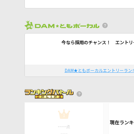
今なら採用のチャンス！ エントリ
DAM★ともボーカルエントリーラン
1
----
点
----