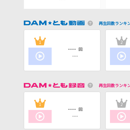
再生回数ランキ
1
2
----
回
----
再生回数ランキ
1
2
----
回
----