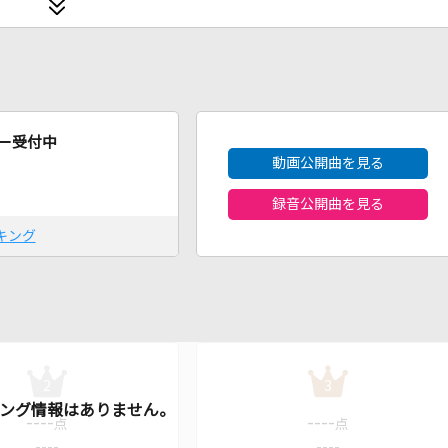
2026年8月度
ー受付中
動画公開曲を見る
録音公開曲を見る
キング
2
3
----
----
点
点
----
----