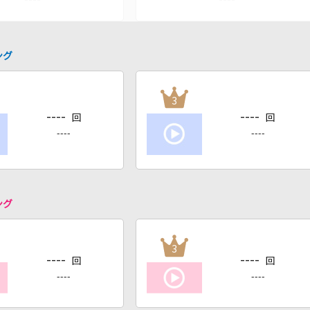
ング
3
----
----
回
回
----
----
ング
3
----
----
回
回
----
----