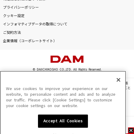
プライバシーポリシー
クッキー設定
インフォマティブデータの取得について
ご契約方法
企業情報（コーポレートサイト）
© DAIICHIKOSHO CO.,LTD. All Rights Reserved.
このサイトに掲載されている一切の文章・画像・写真・動画・音声等を、手段や形態
を問わず、著作権法の定める範囲を超えて無断で複製、転載、ファイル化などすること
We use cookies to improve your experience on our
を禁じます。
website, to personalize content and ads and to analyze
our traffic. Please click [Cookie Settings] to customize
楽曲及びコンテンツは、機種によりご利用いただけない場合があります。
your cookie settings on our website.
楽曲及びコンテンツの配信日、配信内容が変更になる場合があります。
楽曲によりMYリスト保存ができない場合があります。
Accept All Cookies
JASRAC許諾番号
6602250213Y31015 6602250112Y38026 6602250240Y31015
6602250241Y45122