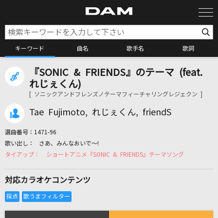
キーワード
曲名
歌手名
歌詞
『SONIC & FRIENDS』のテーマ (feat.
カラオケ検索
れじぇくん)
[ ソニックアンドフレンズノテーマフィーチャリングレジェクン ]
カラオケ店舗検索
Tae Fujimoto, れじぇくん, friendS
選曲番号：
1471-96
カラオケリクエスト
さあ、みんなおいで～!
ショートアニメ『SONIC & FRIENDS』テーマソング
全国りれき
対応カラオケコンテンツ
リアルタイムで歌われている曲の一覧