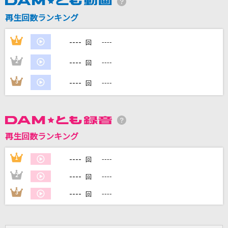
再生回数ランキング
[生音]君の知らない物語
supercell
----
1
----
回
[生音]恋ごころ(Da-iCE PHASE 5 FINAL in 日
----
2
----
回
本武道館)
Da-iCE
----
3
----
回
空
GENERATIONS from EXILE TRIBE
再生回数ランキング
アドバンス・アドベンチャー
----
1
----
GARDEN
回
----
2
----
回
もっと見る
----
3
----
回
DAMの新曲・ランキングなど
カラオケ最新情報をチェック！