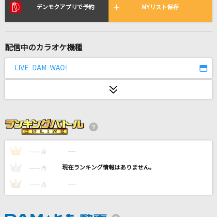
ホリデイ
デンモクアプリで予約
MYリスト保存
BUMP OF CHICKEN
雨夜の月に
配信中のカラオケ機種
工藤静香
LIVE DAM WAO!
爆裂愛してる
M!LK
[生音]Last Christmas [ラスト・クリスマス(ビ
デオクリップバージョン)]
Wham!
----
----
1
点
小さな恋のうた
----
----
2
点
MONGOL800
----
----
3
点
フェイキング・オブ・コメディ(feat. v_flower)
jon-YAKITORY