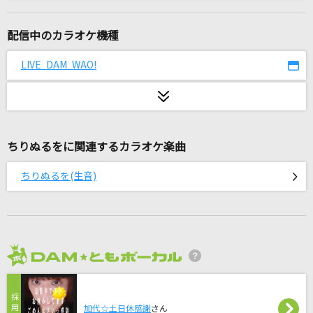
[生音]プライド革命
CHiCO with HoneyWorks
配信中のカラオケ機種
ラブ・ストーリーは突然に
LIVE DAM WAO!
小田和正
[生音]Goodbye Yesterday
今井美樹
ちりぬるをに関連するカラオケ楽曲
あなた
ちりぬるを(生音)
宇多田ヒカル
イマジナリーリロード
じん
2026年8月度
ここに
SUPER EIGHT
加代☆土日休感謝
さん