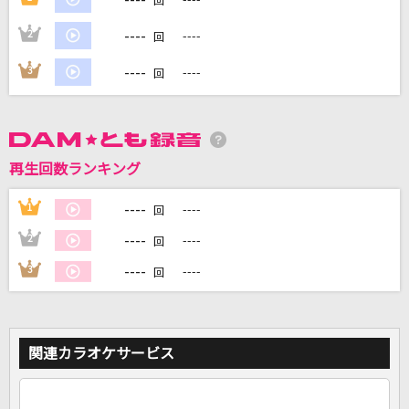
回
----
2
----
回
DAMに会員登録・ログインして
カラオケをもっと楽しもう！
----
3
----
回
再生回数ランキング
自宅でカラオケ歌い放題！
家族や友達と一緒に！練習にも！
----
1
----
回
----
2
----
回
----
3
----
回
関連カラオケサービス