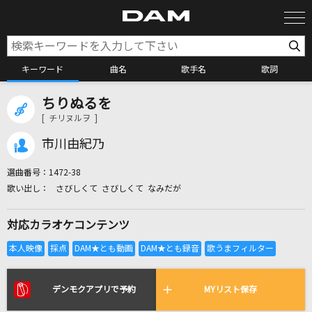
キーワード
曲名
歌手名
歌詞
ちりぬるを
カラオケ検索
[ チリヌルヲ ]
市川由紀乃
カラオケ店舗検索
選曲番号：
1472-38
さびしくて さびしくて なみだが
カラオケリクエスト
対応カラオケコンテンツ
全国りれき
リアルタイムで歌われている曲の一覧
デンモクアプリで予約
MYリスト保存