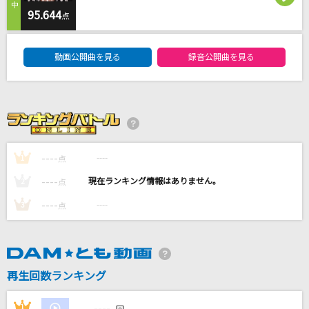
DAN DAN 心魅かれてく
95.644
点
FIELD OF VIEW(the FIELD OF VIEW)
DAM★ともボーカルエントリーランキング
動画公開曲を見る
録音公開曲を見る
[生音]プライド革命
CHiCO with HoneyWorks
[生音]恋におちて-Fall in love-
小林明子
----
----
1
点
Subtitle
----
----
2
点
Official髭男dism
----
----
3
点
もっと見る
DAMの新曲・ランキングなど
カラオケ最新情報をチェック！
再生回数ランキング
----
1
----