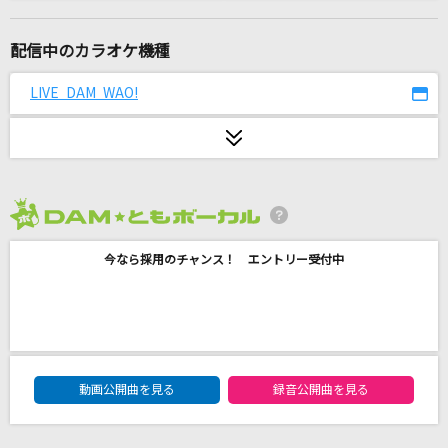
No way to say
浜崎あゆみ
配信中のカラオケ機種
[生音]楓
LIVE DAM WAO!
スピッツ
みかんハート
C&K
2026年8月度
[生音]天体観測
今なら採用のチャンス！ エントリー受付中
BUMP OF CHICKEN
Mysterious Flower
松任谷由実(荒井由実)
DAM★ともボーカルエントリーランキング
Start in my life
動画公開曲を見る
録音公開曲を見る
倉木麻衣