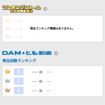
サマーナイトタウン
モーニング娘。
----
----
1
Mash UP the DJ!
点
MAN WITH A MISSION
----
----
2
点
----
----
3
点
涙のない世界
AAA(トリプル・エー)
ともに
再生回数ランキング
WANIMA
----
1
----
回
もっと見る
----
2
----
回
DAMの新曲・ランキングなど
----
3
----
回
カラオケ最新情報をチェック！