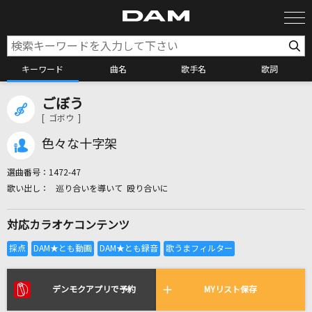
キーワード
曲名
歌手名
歌詞
ごぼう
カラオケ検索
[ ゴボウ ]
色々な十字架
カラオケ店舗検索
選曲番号：
1472-47
巡り合いを導いて 殴り合いに
カラオケリクエスト
対応カラオケコンテンツ
全国りれき
リアルタイムで歌われている曲の一覧
デンモクアプリで予約
MYリスト保存