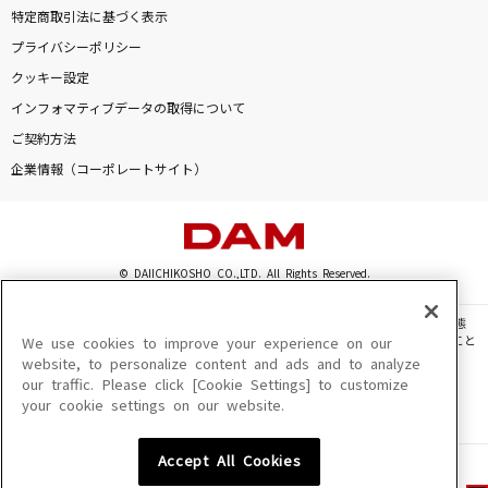
特定商取引法に基づく表示
プライバシーポリシー
クッキー設定
インフォマティブデータの取得について
ご契約方法
企業情報（コーポレートサイト）
© DAIICHIKOSHO CO.,LTD. All Rights Reserved.
このサイトに掲載されている一切の文章・画像・写真・動画・音声等を、手段や形態
を問わず、著作権法の定める範囲を超えて無断で複製、転載、ファイル化などすること
We use cookies to improve your experience on our
を禁じます。
website, to personalize content and ads and to analyze
our traffic. Please click [Cookie Settings] to customize
楽曲及びコンテンツは、機種によりご利用いただけない場合があります。
your cookie settings on our website.
楽曲及びコンテンツの配信日、配信内容が変更になる場合があります。
楽曲によりMYリスト保存ができない場合があります。
Accept All Cookies
JASRAC許諾番号
6602250213Y31015 6602250112Y38026 6602250240Y31015