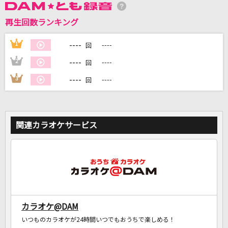
再生回数ランキング
DAMに会員登録・ログインして
カラオケをもっと楽しもう！
----
1
----
回
----
2
----
回
----
3
----
回
自宅でカラオケ歌い放題！
家族や友達と一緒に！練習にも！
関連カラオケサービス
カラオケ@DAM
いつものカラオケが24時間いつでもおうちで楽しめる！