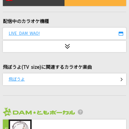
XY&Z
サトシ(松本梨香)
配信中のカラオケ機種
[生音]シンデレラボーイ
Saucy Dog
LIVE DAM WAO!
ANTENNA
Mrs. GREEN APPLE
飛ぼうよ(TV size)に関連するカラオケ楽曲
それぞれの明日
岡村孝子
飛ぼうよ
春の歌
スピッツ
会いたくて 会いたくて
2026年8月度
西野カナ