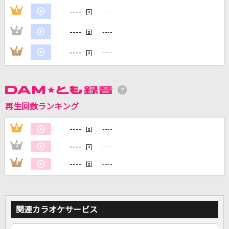
----
1
----
回
DAMに会員登録・ログインして
----
2
----
回
カラオケをもっと楽しもう！
----
3
----
回
自宅でカラオケ歌い放題！
家族や友達と一緒に！練習にも！
再生回数ランキング
----
1
----
回
----
2
----
回
----
3
----
回
関連カラオケサービス