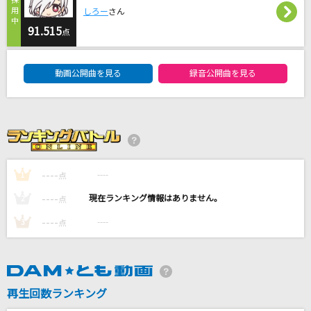
secret base～君がくれたもの～
しろー
さん
ZONE
91.515
点
DAM★ともボーカルエントリーランキング
[生音]銀の龍の背に乗って
動画公開曲を見る
録音公開曲を見る
中島みゆき
ECHO
Little Glee Monster
からくりピエロ
----
----
1
点
40mP feat.初音ミク
----
----
2
点
もっと見る
----
----
3
点
DAMの新曲・ランキングなど
カラオケ最新情報をチェック！
再生回数ランキング