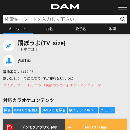
キーワード
曲名
歌手名
歌詞
飛ぼうよ(TV size)
カラオケ検索
[ トボウヨ ]
yama
カラオケ店舗検索
選曲番号：
1472-96
まだ見てて 僕が離れないように
カラオケリクエスト
TVアニメ「黄泉のツガイ」エンディングテーマ
対応カラオケコンテンツ
全国りれき
リアルタイムで歌われている曲の一覧
デンモクアプリで予約
MYリスト保存