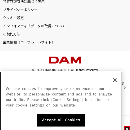
特定商取引法に基づく表示
プライバシーポリシー
クッキー設定
インフォマティブデータの取得について
ご契約方法
企業情報（コーポレートサイト）
© DAIICHIKOSHO CO.,LTD. All Rights Reserved.
このサイトに掲載されている一切の文章・画像・写真・動画・音声等を、手段や形態
を問わず、著作権法の定める範囲を超えて無断で複製、転載、ファイル化などすること
We use cookies to improve your experience on our
を禁じます。
website, to personalize content and ads and to analyze
our traffic. Please click [Cookie Settings] to customize
楽曲及びコンテンツは、機種によりご利用いただけない場合があります。
your cookie settings on our website.
楽曲及びコンテンツの配信日、配信内容が変更になる場合があります。
楽曲によりMYリスト保存ができない場合があります。
Accept All Cookies
JASRAC許諾番号
6602250213Y31015 6602250112Y38026 6602250240Y31015
6602250241Y45122