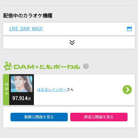
白日
King Gnu
配信中のカラオケ機種
JUST LIVE MORE
LIVE DAM WAO!
鎧武乃風
marshmallow justice
阿良々木火憐(喜多村英梨)
2026年8月度
キミがいれば
伊織
はるなレインボー
さん
[生音]ひまわりの約束
97.914
点
秦 基博
DAM★ともボーカルエントリーランキング
動画公開曲を見る
録音公開曲を見る
NEVER FALL IN LOVE AGAIN
サザンオールスターズ