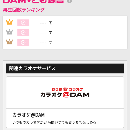
再生回数ランキング
DAMに会員登録・ログインして
カラオケをもっと楽しもう！
----
1
----
回
----
2
----
回
----
3
----
回
自宅でカラオケ歌い放題！
家族や友達と一緒に！練習にも！
関連カラオケサービス
カラオケ@DAM
いつものカラオケが24時間いつでもおうちで楽しめる！