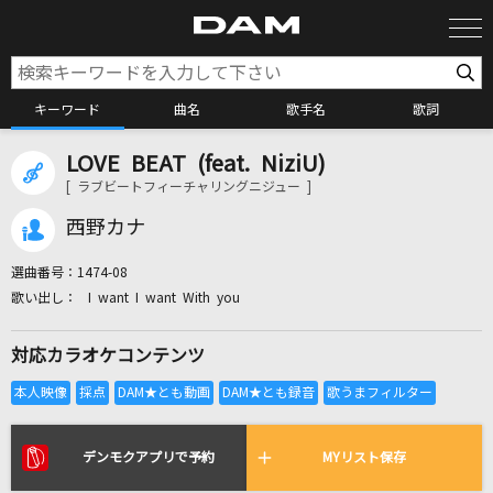
キーワード
曲名
歌手名
歌詞
LOVE BEAT (feat. NiziU)
カラオケ検索
[ ラブビートフィーチャリングニジュー ]
西野カナ
カラオケ店舗検索
選曲番号：
1474-08
I want I want With you
カラオケリクエスト
対応カラオケコンテンツ
全国りれき
リアルタイムで歌われている曲の一覧
デンモクアプリで予約
MYリスト保存