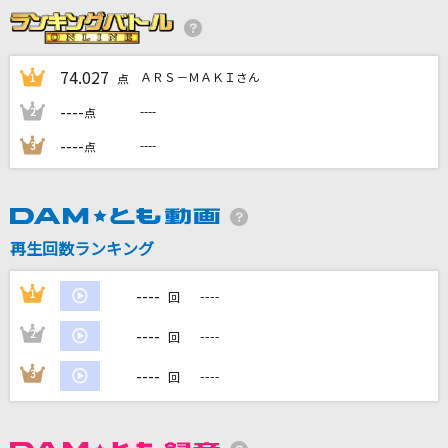
[生音]サウダージ
ポルノグラフィティ
74.027
ＡＲＳ－ＭＡＫＩさん
1
点
風と町
----
----
2
点
Mrs. GREEN APPLE
----
----
3
点
ぎゅっと
Sexy Zone
めざせポケモンマスター
再生回数ランキング
松本梨香
----
1
----
回
もっと見る
----
2
----
回
DAMの新曲・ランキングなど
----
3
----
回
カラオケ最新情報をチェック！