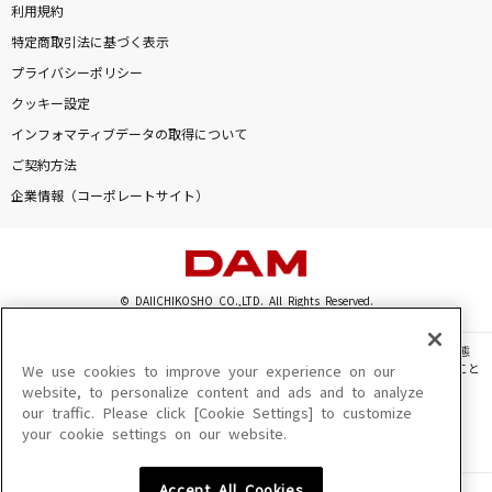
利用規約
特定商取引法に基づく表示
プライバシーポリシー
クッキー設定
インフォマティブデータの取得について
ご契約方法
企業情報（コーポレートサイト）
© DAIICHIKOSHO CO.,LTD. All Rights Reserved.
このサイトに掲載されている一切の文章・画像・写真・動画・音声等を、手段や形態
を問わず、著作権法の定める範囲を超えて無断で複製、転載、ファイル化などすること
We use cookies to improve your experience on our
を禁じます。
website, to personalize content and ads and to analyze
our traffic. Please click [Cookie Settings] to customize
楽曲及びコンテンツは、機種によりご利用いただけない場合があります。
your cookie settings on our website.
楽曲及びコンテンツの配信日、配信内容が変更になる場合があります。
楽曲によりMYリスト保存ができない場合があります。
Accept All Cookies