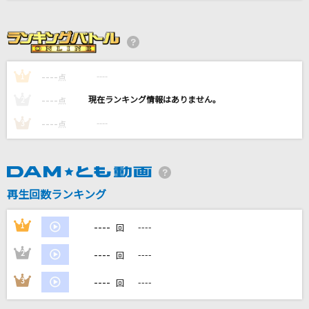
ハレンチ
ちゃんみな
Brand New
----
----
1
点
Mrs. GREEN APPLE
----
----
2
点
逃げ水
----
----
3
点
乃木坂46
EYE
Kanaria
再生回数ランキング
もっと見る
----
1
----
回
----
2
----
回
DAMの新曲・ランキングなど
カラオケ最新情報をチェック！
----
3
----
回