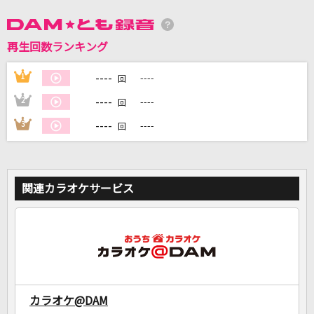
DAMに会員登録・ログインして
再生回数ランキング
カラオケをもっと楽しもう！
----
1
----
回
----
2
----
回
----
3
----
回
自宅でカラオケ歌い放題！
家族や友達と一緒に！練習にも！
関連カラオケサービス
カラオケ@DAM