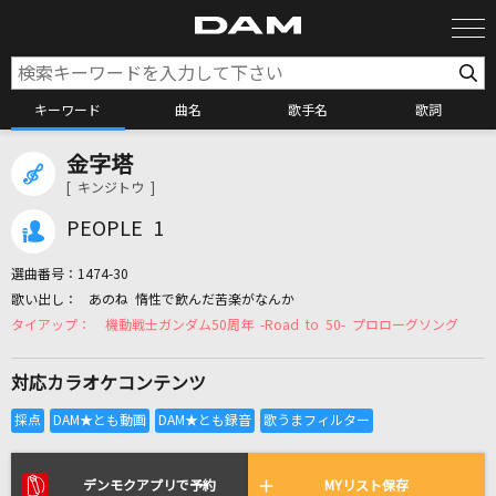
キーワード
曲名
歌手名
歌詞
金字塔
カラオケ検索
[ キンジトウ ]
PEOPLE 1
カラオケ店舗検索
選曲番号：
1474-30
あのね 惰性で飲んだ苦楽がなんか
カラオケリクエスト
機動戦士ガンダム50周年 -Road to 50- プロローグソング
対応カラオケコンテンツ
全国りれき
リアルタイムで歌われている曲の一覧
デンモクアプリで予約
MYリスト保存