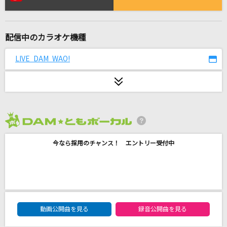
燃えよ
藤井 風
配信中のカラオケ機種
降りそうな幾億の星の夜
RAG FAIR
LIVE DAM WAO!
ハルカ
YOASOBI
爆音CYCLONE「耳元ギンギン2K7」
2026年8月度
CHEHON
今なら採用のチャンス！ エントリー受付中
First Love
宇多田ヒカル
[生音]チェリー
DAM★ともボーカルエントリーランキング
動画公開曲を見る
録音公開曲を見る
スピッツ