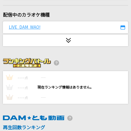
orion
米津玄師
配信中のカラオケ機種
ゆうがた クインテット テーマ(春)
LIVE DAM WAO!
アキラ・スコア・シャープ・アリア・フラット(宮川彬良・斎藤晴彦・大
澄賢也・茂森あゆみ・玄田哲章)
[生音]卒業
尾崎豊
fragile
----
----
1
点
Every Little Thing
----
----
2
点
晴れた午後
----
----
3
点
The Birthday
好きすぎて滅！
M!LK
再生回数ランキング