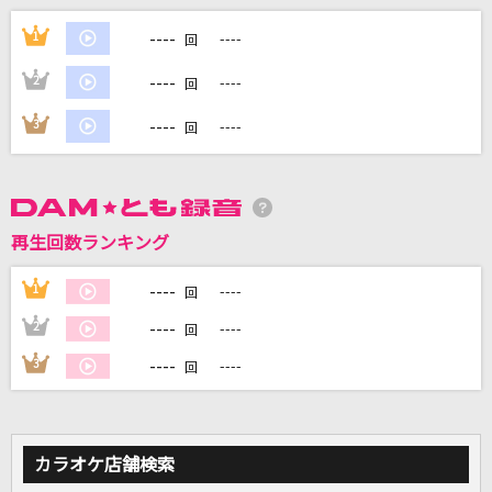
初恋の亡霊
----
1
----
回
Juice=Juice
----
2
----
回
[生音]優しい雨
----
3
----
回
小泉今日子
HOWEVER
GLAY
再生回数ランキング
[生音]Utauyo!!MIRACLE
----
1
----
回
放課後ティータイム
----
2
----
回
もっと見る
----
3
----
回
DAMの新曲・ランキングなど
カラオケ最新情報をチェック！
カラオケ店舗検索