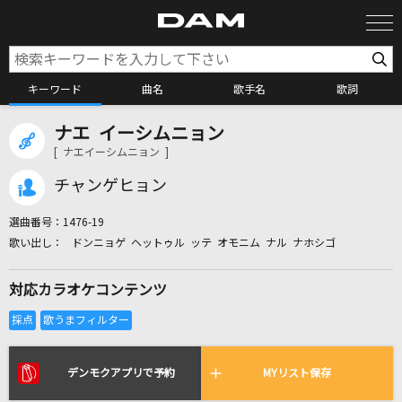
キーワード
曲名
歌手名
歌詞
ナエ イーシムニョン
カラオケ検索
[ ナエイーシムニョン ]
チャンゲヒョン
カラオケ店舗検索
選曲番号：
1476-19
ドンニョゲ ヘットゥル ッテ オモニム ナル ナホシゴ
カラオケリクエスト
対応カラオケコンテンツ
全国りれき
リアルタイムで歌われている曲の一覧
デンモクアプリで予約
MYリスト保存