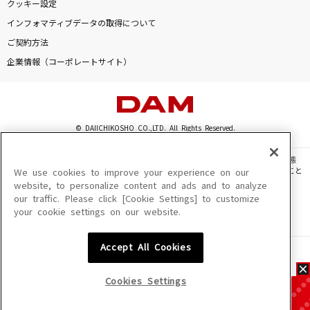
クッキー設定
インフォマティブデータの取得について
ご契約方法
企業情報（コーポレートサイト）
© DAIICHIKOSHO CO.,LTD. All Rights Reserved.
このサイトに掲載されている一切の文章・画像・写真・動画・音声等を、手段や形態
を問わず、著作権法の定める範囲を超えて無断で複製、転載、ファイル化などすること
We use cookies to improve your experience on our
を禁じます。
website, to personalize content and ads and to analyze
our traffic. Please click [Cookie Settings] to customize
楽曲及びコンテンツは、機種によりご利用いただけない場合があります。
your cookie settings on our website.
楽曲及びコンテンツの配信日、配信内容が変更になる場合があります。
楽曲によりMYリスト保存ができない場合があります。
Accept All Cookies
JASRAC許諾番号
6602250213Y31015 6602250112Y38026 6602250240Y31015
6602250241Y45122
Cookies Settings
NexTone許諾番号
ID000002945 ID000002947 ID000002937 ID000002938