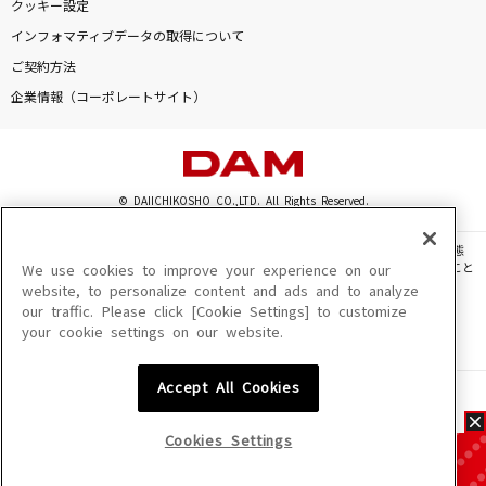
クッキー設定
インフォマティブデータの取得について
ご契約方法
企業情報（コーポレートサイト）
© DAIICHIKOSHO CO.,LTD. All Rights Reserved.
このサイトに掲載されている一切の文章・画像・写真・動画・音声等を、手段や形態
を問わず、著作権法の定める範囲を超えて無断で複製、転載、ファイル化などすること
We use cookies to improve your experience on our
を禁じます。
website, to personalize content and ads and to analyze
our traffic. Please click [Cookie Settings] to customize
楽曲及びコンテンツは、機種によりご利用いただけない場合があります。
your cookie settings on our website.
楽曲及びコンテンツの配信日、配信内容が変更になる場合があります。
楽曲によりMYリスト保存ができない場合があります。
Accept All Cookies
JASRAC許諾番号
6602250213Y31015 6602250112Y38026 6602250240Y31015
6602250241Y45122
Cookies Settings
NexTone許諾番号
ID000002945 ID000002947 ID000002937 ID000002938