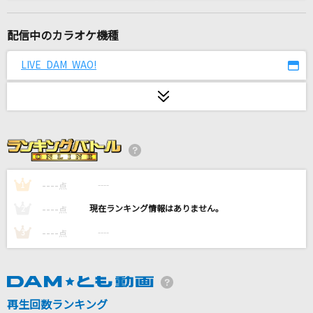
[生音]帰りたくなったよ
いきものがかり
配信中のカラオケ機種
センセーション
LIVE DAM WAO!
FRUITS ZIPPER
愛をこめて花束を
Superfly
夜に駆ける
YOASOBI
----
----
1
点
----
----
2
点
[生音]現状ディストラクション
----
----
3
点
SPYAIR
[生音]桜木町
ゆず
再生回数ランキング