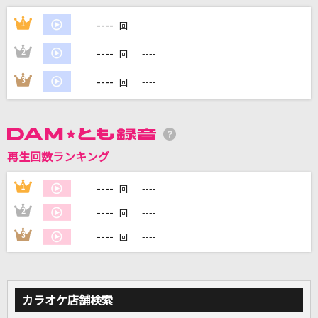
あの娘とスキャンダル
----
1
----
回
チェッカーズ
----
2
----
回
あぶく
----
3
----
回
ヨルシカ
[生音]サウダージ
ポルノグラフィティ
再生回数ランキング
[生音]揺れる想い
----
1
----
回
ZARD
----
2
----
回
もっと見る
----
3
----
回
DAMの新曲・ランキングなど
カラオケ最新情報をチェック！
カラオケ店舗検索