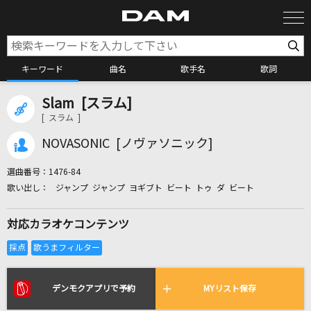
キーワード
曲名
歌手名
歌詞
Slam [スラム]
カラオケ検索
[ スラム ]
NOVASONIC [ノヴァソニック]
カラオケ店舗検索
選曲番号：
1476-84
ジャンプ ジャンプ ヨギブト ビート トゥ ダ ビート
カラオケリクエスト
対応カラオケコンテンツ
全国りれき
リアルタイムで歌われている曲の一覧
デンモクアプリで予約
MYリスト保存