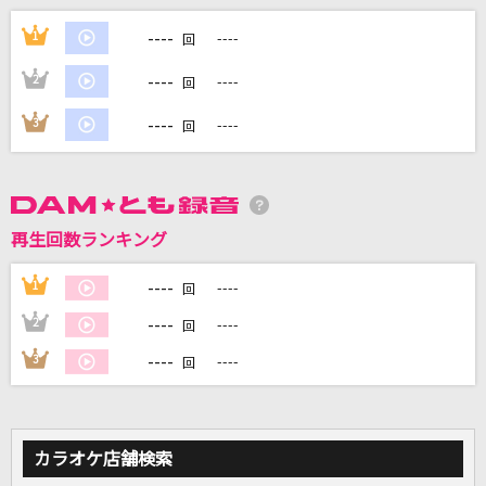
RPG
----
1
----
回
SEKAI NO OWARI(世界の終わり)
----
2
----
回
君じゃなきゃダメみたい
----
3
----
回
オーイシマサヨシ
ジャックポットサッドガール
syudou
再生回数ランキング
灰色と青(+菅田将暉)
----
1
----
回
米津玄師
----
2
----
回
もっと見る
----
3
----
回
DAMの新曲・ランキングなど
カラオケ最新情報をチェック！
カラオケ店舗検索