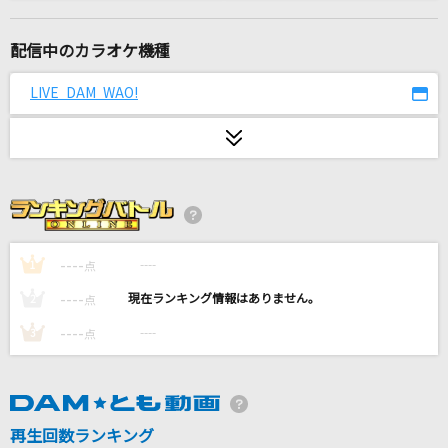
馬と鹿
米津玄師
配信中のカラオケ機種
[生音]ヒトリノ夜
LIVE DAM WAO!
ポルノグラフィティ
FREEDOM
西川貴教 with t.komuro
感電(ビデオクリップバージョン)
米津玄師
----
----
1
点
----
----
2
点
Letters
----
----
3
点
宇多田ヒカル
透明人間
東京事変
再生回数ランキング