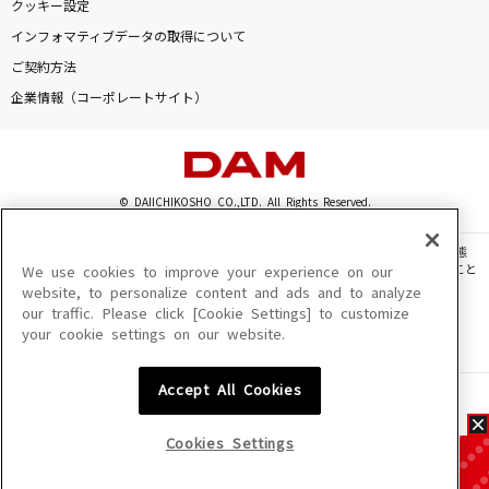
クッキー設定
インフォマティブデータの取得について
ご契約方法
企業情報（コーポレートサイト）
© DAIICHIKOSHO CO.,LTD. All Rights Reserved.
このサイトに掲載されている一切の文章・画像・写真・動画・音声等を、手段や形態
を問わず、著作権法の定める範囲を超えて無断で複製、転載、ファイル化などすること
We use cookies to improve your experience on our
を禁じます。
website, to personalize content and ads and to analyze
our traffic. Please click [Cookie Settings] to customize
楽曲及びコンテンツは、機種によりご利用いただけない場合があります。
your cookie settings on our website.
楽曲及びコンテンツの配信日、配信内容が変更になる場合があります。
楽曲によりMYリスト保存ができない場合があります。
Accept All Cookies
JASRAC許諾番号
6602250213Y31015 6602250112Y38026 6602250240Y31015
6602250241Y45122
Cookies Settings
NexTone許諾番号
ID000002945 ID000002947 ID000002937 ID000002938