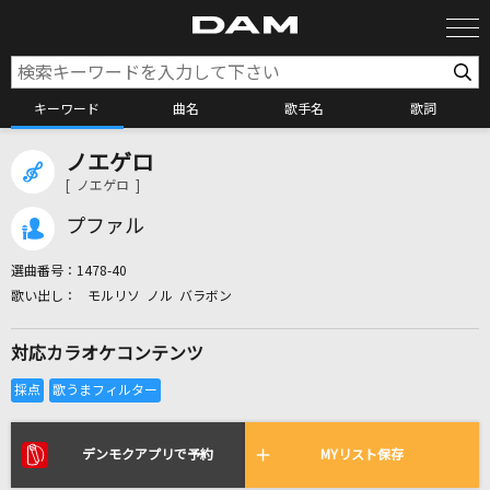
キーワード
曲名
歌手名
歌詞
ノエゲロ
カラオケ検索
[ ノエゲロ ]
プファル
カラオケ店舗検索
選曲番号：
1478-40
モルリソ ノル バラボン
カラオケリクエスト
対応カラオケコンテンツ
全国りれき
リアルタイムで歌われている曲の一覧
デンモクアプリで予約
MYリスト保存