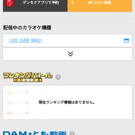
絆川
デンモクアプリで予約
MYリスト保存
大川栄策
ダーリン
配信中のカラオケ機種
Mrs. GREEN APPLE
LIVE DAM WAO!
LA・LA・LA LOVE SONG～Midnight Piano Ver
sion～
久保田利伸
[生音]空も飛べるはず
スピッツ
----
----
1
点
JAM
----
----
2
点
THE YELLOW MONKEY
----
----
3
点
[生音]いい日旅立ち
山口百恵