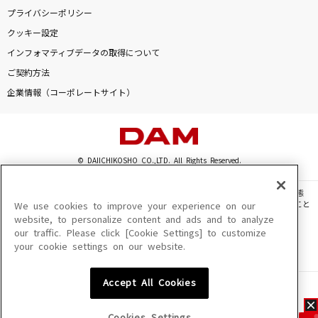
プライバシーポリシー
クッキー設定
インフォマティブデータの取得について
ご契約方法
企業情報（コーポレートサイト）
© DAIICHIKOSHO CO.,LTD. All Rights Reserved.
このサイトに掲載されている一切の文章・画像・写真・動画・音声等を、手段や形態
を問わず、著作権法の定める範囲を超えて無断で複製、転載、ファイル化などすること
We use cookies to improve your experience on our
を禁じます。
website, to personalize content and ads and to analyze
our traffic. Please click [Cookie Settings] to customize
楽曲及びコンテンツは、機種によりご利用いただけない場合があります。
your cookie settings on our website.
楽曲及びコンテンツの配信日、配信内容が変更になる場合があります。
楽曲によりMYリスト保存ができない場合があります。
Accept All Cookies
JASRAC許諾番号
6602250213Y31015 6602250112Y38026 6602250240Y31015
6602250241Y45122
Cookies Settings