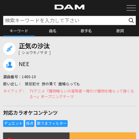
キーワード
曲名
歌手名
歌詞
正気の沙汰
カラオケ検索
[ ショウキノサタ ]
NEE
カラオケ店舗検索
選曲番号：
1480-10
禁忌犯せ 世の果て 面喰らっても
カラオケリクエスト
TVアニメ『魔物喰らいの冒険者～俺だけ魔物を喰らって強くな
る～』オープニングテーマ
全国りれき
対応カラオケコンテンツ
リアルタイムで歌われている曲の一覧