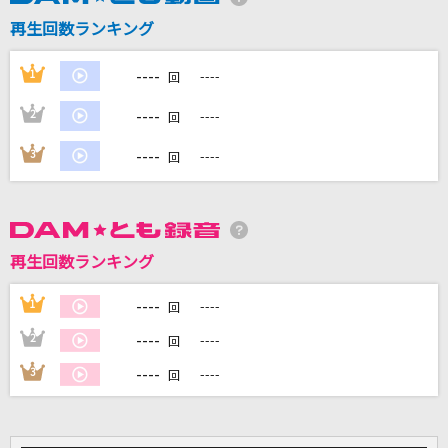
再生回数ランキング
妄想日記2
シド
----
1
----
回
二度寝
----
2
----
回
Creepy Nuts
----
3
----
回
わんだふるぷりきゅあ！evolution!!
吉武千颯
再生回数ランキング
パート・オブ・ユア・ワールド
すずきまゆみ
----
1
----
回
もっと見る
----
2
----
回
----
3
----
回
DAMの新曲・ランキングなど
カラオケ最新情報をチェック！