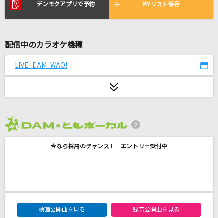
ヴァンパイア
デンモクアプリで予約
MYリスト保存
DECO*27
Fallen
配信中のカラオケ機種
EGOIST
LIVE DAM WAO!
[生音]OH MY LITTLE GIRL
尾崎豊
Lovers Again
EXILE
2026年8月度
今なら採用のチャンス！ エントリー受付中
only my railgun
fripSide
革命少女S
@onefive
DAM★ともボーカルエントリーランキング
動画公開曲を見る
録音公開曲を見る