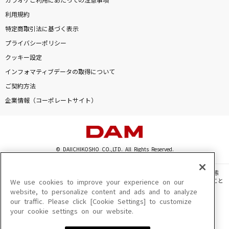
カラオケご利用にあたっての注意事項
利用規約
特定商取引法に基づく表示
プライバシーポリシー
クッキー設定
インフォマティブデータの取得について
ご契約方法
企業情報（コーポレートサイト）
© DAIICHIKOSHO CO.,LTD. All Rights Reserved.
このサイトに掲載されている一切の文章・画像・写真・動画・音声等を、手段や形態
を問わず、著作権法の定める範囲を超えて無断で複製、転載、ファイル化などすること
We use cookies to improve your experience on our
を禁じます。
website, to personalize content and ads and to analyze
our traffic. Please click [Cookie Settings] to customize
楽曲及びコンテンツは、機種によりご利用いただけない場合があります。
your cookie settings on our website.
楽曲及びコンテンツの配信日、配信内容が変更になる場合があります。
楽曲によりMYリスト保存ができない場合があります。