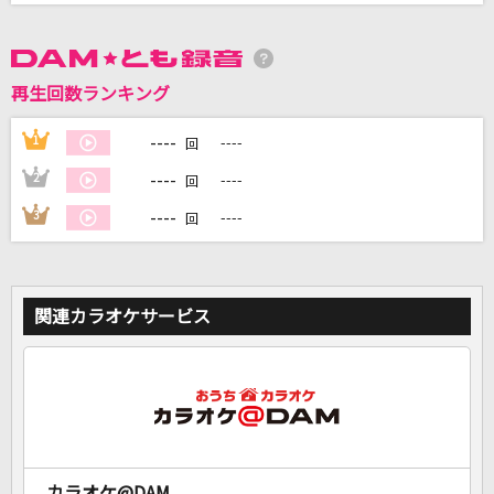
DAMに会員登録・ログインして
カラオケをもっと楽しもう！
再生回数ランキング
----
1
----
回
----
2
----
回
自宅でカラオケ歌い放題！
----
3
----
回
家族や友達と一緒に！練習にも！
関連カラオケサービス
カラオケ@DAM