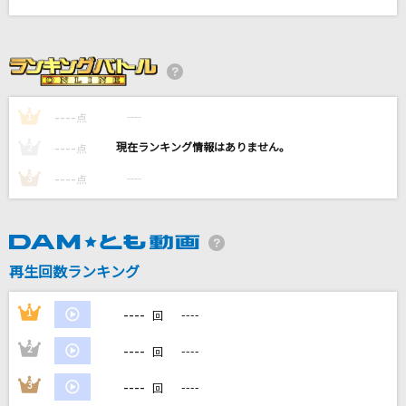
MAGIC
Ado
夢をあきらめないで
岡村孝子
----
----
1
点
----
----
2
点
ホラークイーン
ファントムシータ
----
----
3
点
セメテモノダンス
Chevon
再生回数ランキング
もっと見る
----
1
----
回
DAMの新曲・ランキングなど
----
2
----
回
カラオケ最新情報をチェック！
----
3
----
回