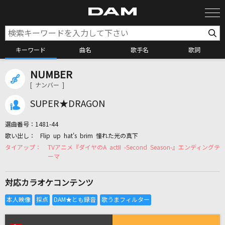
キーワード
曲名
歌手名
歌詞
NUMBER
カラオケ検索
[ ナンバー ]
SUPER★DRAGON
カラオケ店舗検索
選曲番号：
1481-44
Flip up hat's brim 憧れた光の真下
カラオケリクエスト
TVアニメ『ダイヤのA actII -Second Season-』エンディングテ
ーマ
全国りれき
対応カラオケコンテンツ
リアルタイムで歌われている曲の一覧