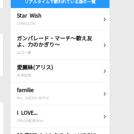
リアルタイムで歌われている曲の一覧
Star Wish
STARGLOW
ガンパレード・マーチ～歌え友
よ、力のかぎり～
山口一憲
愛麗絲(アリス)
米津玄師
familie
Mrs. GREEN APPLE
I LOVE...
Official髭男dism