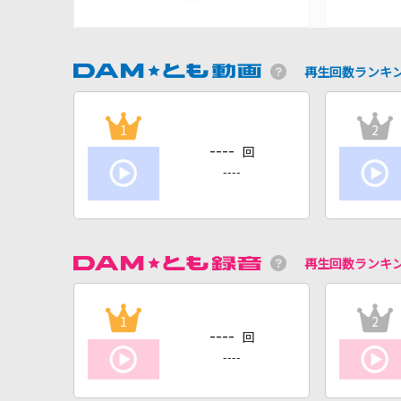
再生回数ランキ
1
2
----
回
----
再生回数ランキ
1
2
----
回
----