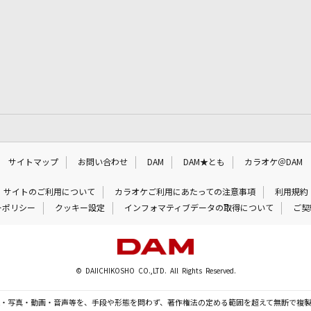
サイトマップ
お問い合わせ
DAM
DAM★とも
カラオケ＠DAM
サイトのご利用について
カラオケご利用にあたっての注意事項
利用規約
ーポリシー
クッキー設定
インフォマティブデータの取得について
ご契
© DAIICHIKOSHO CO.,LTD. All Rights Reserved.
・写真・動画・音声等を、手段や形態を問わず、著作権法の定める範囲を超えて無断で複