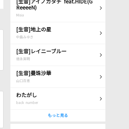
[生音]アイノカタチ feat.HIDE(G
ReeeeN)
Misia
[生音]地上の星
中島みゆき
[生音]レイニーブルー
徳永英明
[生音]曼珠沙華
山口百恵
わたがし
back number
もっと見る