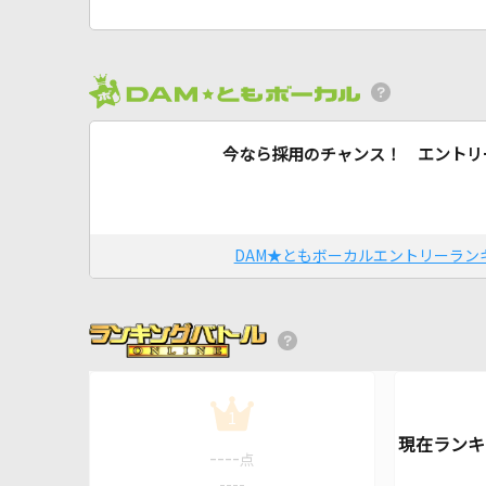
今なら採用のチャンス！ エントリ
DAM★ともボーカルエントリーラン
1
----
点
----