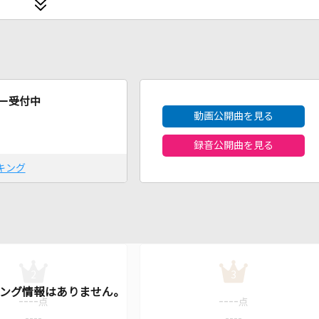
2026年8月度
ー受付中
動画公開曲を見る
録音公開曲を見る
キング
2
3
----
----
点
点
----
----