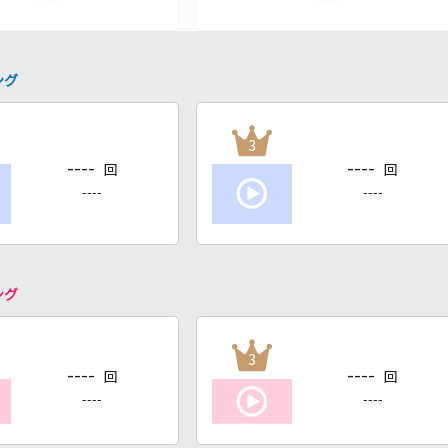
ング
3
----
----
回
回
----
----
ング
3
----
----
回
回
----
----