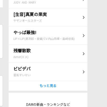
JUDY AND MARY
[生音]真夏の果実
サザンオールスターズ
やっぱ最強!
LIP×LIP(勇次郎・愛蔵/CV:内山昂輝・島崎信長)
残響散歌
Aimer(エメ)
ビビデバ
星街すいせい
もっと見る
DAMの新曲・ランキングなど