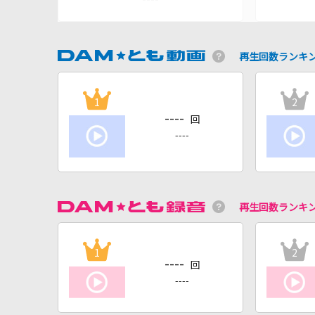
再生回数ランキ
1
2
----
回
----
再生回数ランキ
1
2
----
回
----