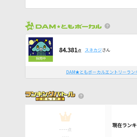
84.381
スネカジ
さん
点
DAM★ともボーカルエントリーラン
1
----
点
----