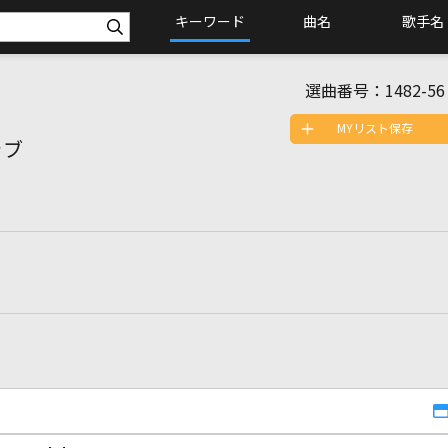
キーワード
曲名
歌手名
選曲番号：
1482-56
MYリスト保存
ラブ