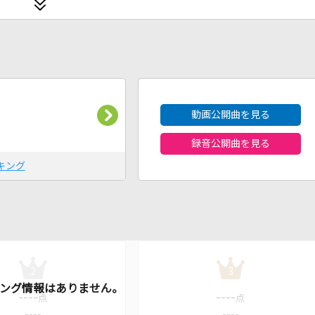
2026年8月度
動画公開曲を見る
録音公開曲を見る
キング
2
3
----
----
点
点
----
----