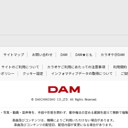
サイトマップ
お問い合わせ
DAM
DAM★とも
カラオケ＠DAM
サイトのご利用について
カラオケご利用にあたっての注意事項
利用規約
ーポリシー
クッキー設定
インフォマティブデータの取得について
ご契
© DAIICHIKOSHO CO.,LTD. All Rights Reserved.
・写真・動画・音声等を、手段や形態を問わず、著作権法の定める範囲を超えて無断で複
楽曲及びコンテンツは、機種によりご利用いただけない場合があります。
楽曲及びコンテンツの配信日、配信内容が変更になる場合があります。