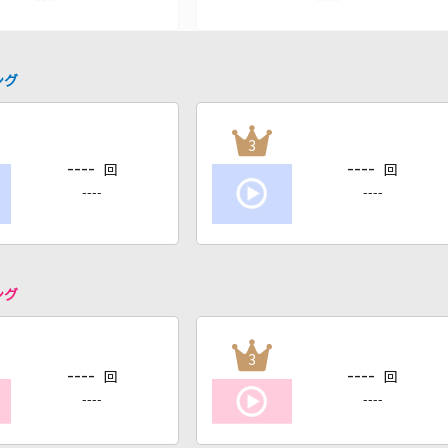
ング
3
----
----
回
回
----
----
ング
3
----
----
回
回
----
----