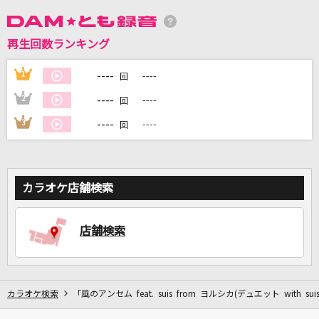
DAMに会員登録・ログインして
再生回数ランキング
カラオケをもっと楽しもう！
----
1
----
回
----
2
----
回
----
3
----
回
自宅でカラオケ歌い放題！
家族や友達と一緒に！練習にも！
カラオケ店舗検索
店舗検索
カラオケ検索
「風のアンセム feat. suis from ヨルシカ(デュエット with suis