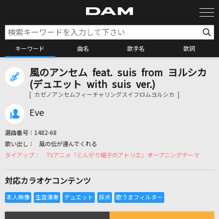
キーワード
曲名
歌手名
歌詞
風のアンセム feat. suis from ヨルシカ
カラオケ検索
(デュエット with suis ver.)
[ カゼノアンセムフィーチャリングスイフロムヨルシカ ]
カラオケ店舗検索
Eve
選曲番号：
1482-68
カラオケリクエスト
風の伝が運んでくれる
TVアニメ「とんがり帽子のアトリエ」オープニングテーマ
全国りれき
対応カラオケコンテンツ
リアルタイムで歌われている曲の一覧