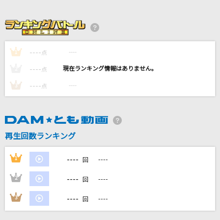
[生音]君の知らない物語
supercell
[生音]手紙
----
----
1
点
back number
----
----
2
点
[生音]恋のメガラバ
----
----
3
点
マキシマム ザ ホルモン
ダーリン
須田景凪
再生回数ランキング
もっと見る
----
1
----
回
----
2
----
回
DAMの新曲・ランキングなど
カラオケ最新情報をチェック！
----
3
----
回