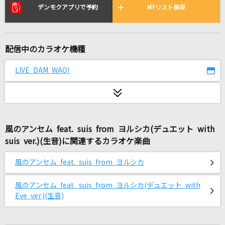
Viking
デンモクアプリで予約
MYリスト保存
Mrs. GREEN APPLE
花
配信中のカラオケ機種
ORANGE RANGE
LIVE DAM WAO!
妄想疾患■ガール
大柴広己(もじゃ) feat.GUMI
僕が僕じゃないみたいだ
風のアンセム feat. suis from ヨルシカ(デュエット with
SixTONES
suis ver.)(生音)に関連するカラオケ楽曲
自由に捕らわれる
風のアンセム feat. suis from ヨルシカ
カンザキイオリ
風のアンセム feat. suis from ヨルシカ(デュエット with
一秒
Eve ver.)(生音)
SixTONES