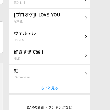
家入レオ
[プロオケ]I LOVE YOU
尾崎豊
ウェルテル
HALVES
好きすぎて滅！
M!LK
虹
L'Arc-en-Ciel
もっと見る
DAMの新曲・ランキングなど