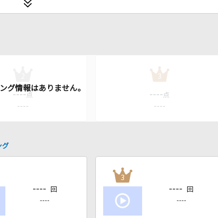
2
3
----
----
点
点
----
----
ング
3
----
----
回
回
----
----