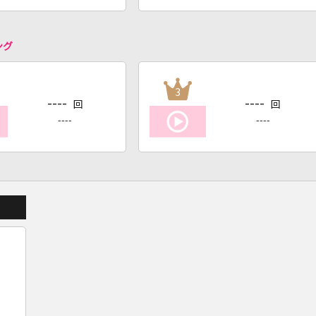
ング
3
----
----
回
回
----
----