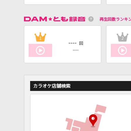
再生回数ランキ
1
2
----
回
----
カラオケ店舗検索