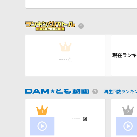
1
----
点
----
再生回数ランキ
1
2
----
回
----