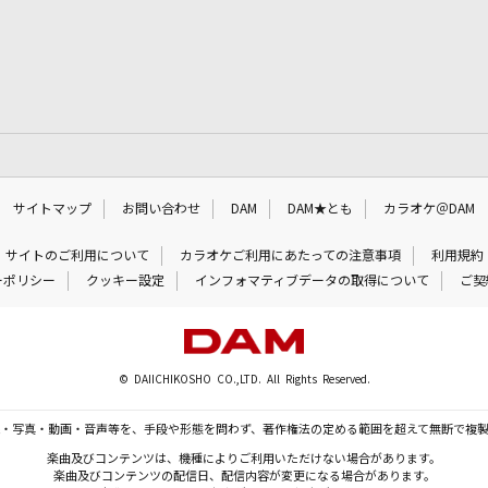
サイトマップ
お問い合わせ
DAM
DAM★とも
カラオケ＠DAM
サイトのご利用について
カラオケご利用にあたっての注意事項
利用規約
ーポリシー
クッキー設定
インフォマティブデータの取得について
ご契
© DAIICHIKOSHO CO.,LTD. All Rights Reserved.
・写真・動画・音声等を、手段や形態を問わず、著作権法の定める範囲を超えて無断で複
楽曲及びコンテンツは、機種によりご利用いただけない場合があります。
楽曲及びコンテンツの配信日、配信内容が変更になる場合があります。