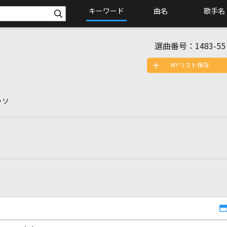
キーワード
曲名
歌手名
選曲番号：
1483-55
MYリスト保存
ッソ