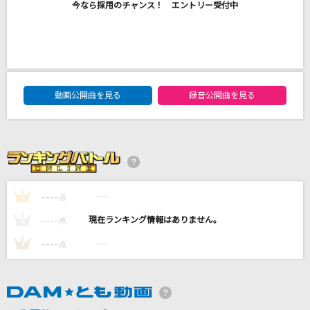
今なら採用のチャンス！ エントリー受付中
最高到達点(ONE PIECEアニメバージョン)
SEKAI NO OWARI(世界の終わり)
かくれんぼ
AliA
DAM★ともボーカルエントリーランキング
動画公開曲を見る
録音公開曲を見る
CUTIE STREETメドレー
CUTIE STREETメドレー
今日の日はさようなら
林原めぐみ
----
----
1
点
もっと見る
----
----
2
点
----
----
3
点
DAMの新曲・ランキングなど
カラオケ最新情報をチェック！