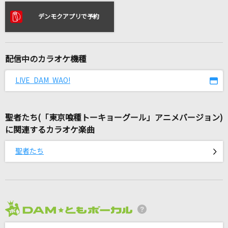
だから僕は音楽を辞めた
デンモクアプリで予約
ヨルシカ
眠る時にあなたの声を
Anna
配信中のカラオケ機種
ゴミ人間、俺
LIVE DAM WAO!
ヤングスキニー
聖者たち(「東京喰種トーキョーグール」アニメバージョン)
BLUE SKY COMPLEX
に関連するカラオケ楽曲
hide
聖者たち
魂のルフラン
高橋洋子
[生音]世田谷ラブストーリー
back number
2026年8月度