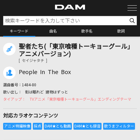
キーワード
曲名
歌手名
歌詞
聖者たち(「東京喰種トーキョーグール」
カラオケ検索
アニメバージョン)
[ セイジャタチ ]
カラオケ店舗検索
People In The Box
選曲番号：
1484-80
カラオケリクエスト
街は眠れど 建物はずっと
TVアニメ「東京喰種トーキョーグール」エンディングテーマ
全国りれき
対応カラオケコンテンツ
リアルタイムで歌われている曲の一覧