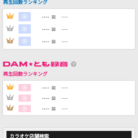
再生回数ランキング
----
1
----
回
DAMに会員登録・ログインして
カラオケをもっと楽しもう！
----
2
----
回
----
3
----
回
自宅でカラオケ歌い放題！
家族や友達と一緒に！練習にも！
再生回数ランキング
----
1
----
回
----
2
----
回
----
3
----
回
カラオケ店舗検索