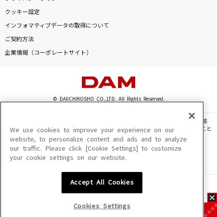
クッキー設定
インフォマティブデータの取得について
ご契約方法
企業情報（コーポレートサイト）
© DAIICHIKOSHO CO.,LTD. All Rights Reserved.
このサイトに掲載されている一切の文章・画像・写真・動画・音声等を、手段や形態
を問わず、著作権法の定める範囲を超えて無断で複製、転載、ファイル化などすること
We use cookies to improve your experience on our
を禁じます。
website, to personalize content and ads and to analyze
our traffic. Please click [Cookie Settings] to customize
楽曲及びコンテンツは、機種によりご利用いただけない場合があります。
your cookie settings on our website.
楽曲及びコンテンツの配信日、配信内容が変更になる場合があります。
楽曲によりMYリスト保存ができない場合があります。
Accept All Cookies
JASRAC許諾番号
6602250213Y31015 6602250112Y38026 6602250240Y31015
6602250241Y45122
Cookies Settings
NexTone許諾番号