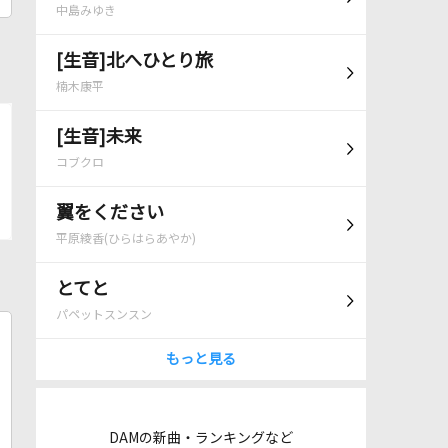
中島みゆき
[生音]北へひとり旅
楠木康平
[生音]未来
コブクロ
翼をください
平原綾香(ひらはらあやか)
とてと
パペットスンスン
もっと見る
DAMの新曲・ランキングなど