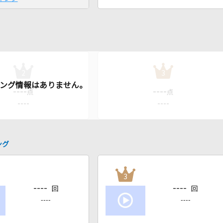
2
3
----
----
点
点
----
----
ング
3
----
----
回
回
----
----