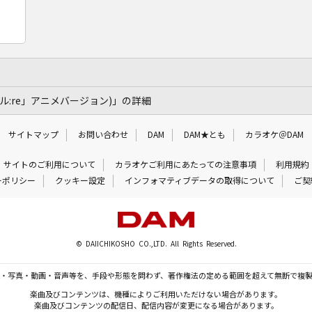
ール:re」アニメバージョン)」の詳細
サイトマップ
お問い合わせ
DAM
DAM★とも
カラオケ＠DAM
サイトのご利用について
カラオケご利用にあたっての注意事項
利用規約
ーポリシー
クッキー設定
インフォマティブデータの取得について
ご契
© DAIICHIKOSHO CO.,LTD. All Rights Reserved.
・写真・動画・音声等を、手段や形態を問わず、著作権法の定める範囲を超えて無断で複
楽曲及びコンテンツは、機種によりご利用いただけない場合があります。
楽曲及びコンテンツの配信日、配信内容が変更になる場合があります。