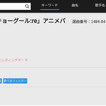
キーワード
曲名
歌手名
キョーグール:re」アニメバ
選曲番号：
1484-84
」エンディングテーマ