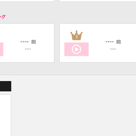
ング
3
----
----
回
回
----
----