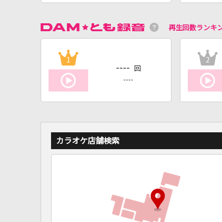
再生回数ランキ
1
2
----
回
----
カラオケ店舗検索