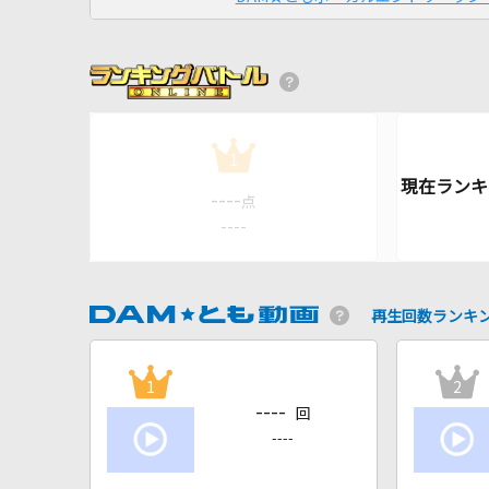
1
----
点
----
再生回数ランキ
1
2
----
回
----