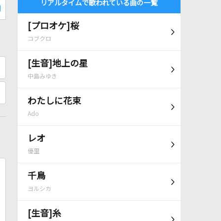
リアルタイムで歌われている曲の一覧
[プロオケ]桜
コブクロ
[生音]地上の星
中島みゆき
わたしに花束
Ado
レオ
優里
千鳥
ヨルシカ
[生音]糸