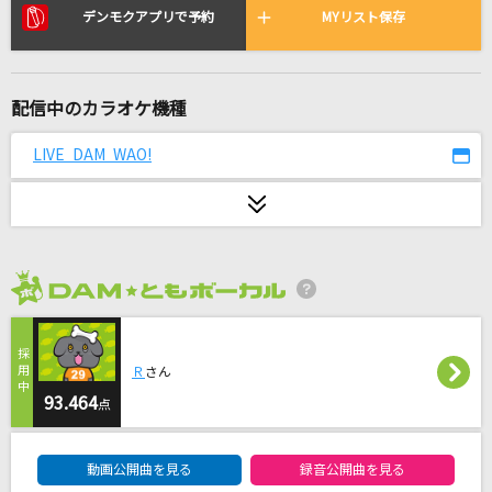
hazama
デンモクアプリで予約
MYリスト保存
4na
モエチャッカファイア
配信中のカラオケ機種
弌誠
LIVE DAM WAO!
ルパン三世のテーマ
ピートマック・ジュニア
終わらない夢に
TUBE(チューブ)
2026年8月度
パールカラーにゆれて
山口百恵
Ｒ
さん
93.464
点
初恋リバイバル
DAM★ともボーカルエントリーランキング
iLiFE!
動画公開曲を見る
録音公開曲を見る