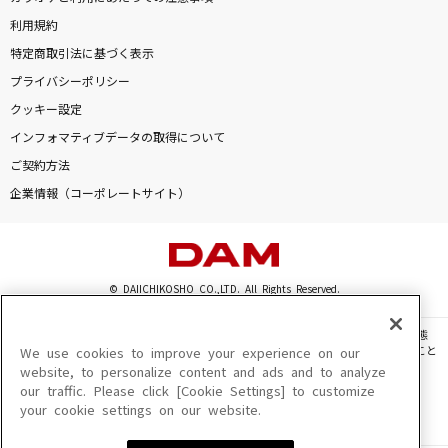
利用規約
特定商取引法に基づく表示
プライバシーポリシー
クッキー設定
インフォマティブデータの取得について
ご契約方法
企業情報（コーポレートサイト）
© DAIICHIKOSHO CO.,LTD. All Rights Reserved.
このサイトに掲載されている一切の文章・画像・写真・動画・音声等を、手段や形態
を問わず、著作権法の定める範囲を超えて無断で複製、転載、ファイル化などすること
We use cookies to improve your experience on our
を禁じます。
website, to personalize content and ads and to analyze
our traffic. Please click [Cookie Settings] to customize
楽曲及びコンテンツは、機種によりご利用いただけない場合があります。
your cookie settings on our website.
楽曲及びコンテンツの配信日、配信内容が変更になる場合があります。
楽曲によりMYリスト保存ができない場合があります。