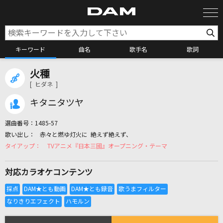
キーワード
曲名
歌手名
歌詞
火種
カラオケ検索
[ ヒダネ ]
キタニタツヤ
カラオケ店舗検索
選曲番号：
1485-57
赤々と燃ゆ灯火に 絶えず絶えず、
カラオケリクエスト
TVアニメ『日本三國』オープニング・テーマ
対応カラオケコンテンツ
全国りれき
リアルタイムで歌われている曲の一覧