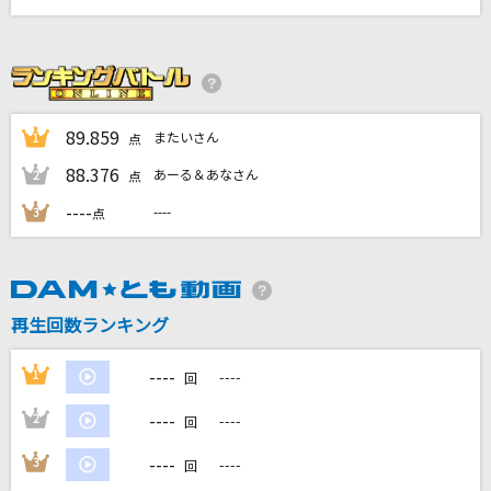
Flag
NOISEMAKER
orion
米津玄師
89.859
またいさん
1
点
88.376
あーる＆あなさん
2
点
ソラニン
----
----
ASIAN KUNG-FU GENERATION
3
点
告白
RADWIMPS
再生回数ランキング
もっと見る
----
1
----
回
DAMの新曲・ランキングなど
----
2
----
回
カラオケ最新情報をチェック！
----
3
----
回