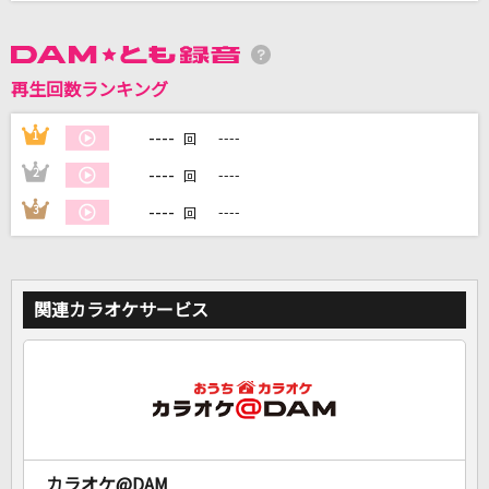
DAMに会員登録・ログインして
カラオケをもっと楽しもう！
再生回数ランキング
----
1
----
回
----
2
----
回
自宅でカラオケ歌い放題！
----
3
----
回
家族や友達と一緒に！練習にも！
関連カラオケサービス
カラオケ@DAM