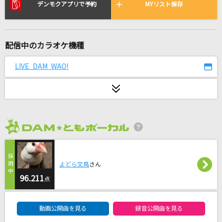
[生音]小さな恋のうた
デンモクアプリで予約
MYリスト保存
MONGOL800
セレナーデ
配信中のカラオケ機種
なとり
LIVE DAM WAO!
[生音]いとしき日々よ
平井堅
FLASH BACK!!!!!!!!
Chevon
2026年8月度
1925
よどら文鳥
さん
冨田悠斗(とみー/T-POCKET) feat.初音ミク
96.211
点
Only Human(ビデオクリップバージョン)
DAM★ともボーカルエントリーランキング
K
動画公開曲を見る
録音公開曲を見る