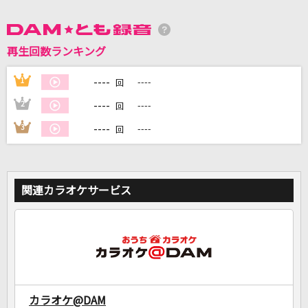
DAMに会員登録・ログインして
再生回数ランキング
カラオケをもっと楽しもう！
----
1
----
回
----
2
----
回
自宅でカラオケ歌い放題！
----
3
----
回
家族や友達と一緒に！練習にも！
関連カラオケサービス
カラオケ@DAM