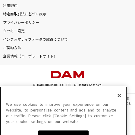
利用規約
特定商取引法に基づく表示
プライバシーポリシー
クッキー設定
インフォマティブデータの取得について
ご契約方法
企業情報（コーポレートサイト）
© DAIICHIKOSHO CO.,LTD. All Rights Reserved.
このサイトに掲載されている一切の文章・画像・写真・動画・音声等を、手段や形態
を問わず、著作権法の定める範囲を超えて無断で複製、転載、ファイル化などすること
We use cookies to improve your experience on our
を禁じます。
website, to personalize content and ads and to analyze
our traffic. Please click [Cookie Settings] to customize
楽曲及びコンテンツは、機種によりご利用いただけない場合があります。
your cookie settings on our website.
楽曲及びコンテンツの配信日、配信内容が変更になる場合があります。
楽曲によりMYリスト保存ができない場合があります。