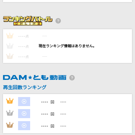
お姫様にはなれない
『ユイカ』
ムラサキ
----
赤西仁
----
1
点
----
----
2
点
[生音]ベテルギウス
----
----
3
点
優里
夢がはじまる
Little Glee Monster
再生回数ランキング
もっと見る
----
1
----
回
DAMの新曲・ランキングなど
----
2
----
回
カラオケ最新情報をチェック！
----
3
----
回