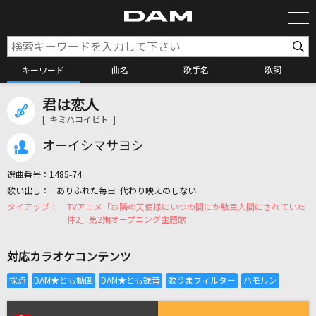
キーワード
曲名
歌手名
歌詞
君は恋人
カラオケ検索
[ キミハコイビト ]
オーイシマサヨシ
カラオケ店舗検索
選曲番号：
1485-74
ありふれた毎日 代わり映えのしない
カラオケリクエスト
TVアニメ「お隣の天使様にいつの間にか駄目人間にされていた
件2」第2期オープニング主題歌
全国りれき
対応カラオケコンテンツ
リアルタイムで歌われている曲の一覧