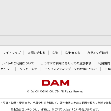
サイトマップ
お問い合わせ
DAM
DAM★とも
カラオケ＠DAM
サイトのご利用について
カラオケご利用にあたっての注意事項
利用規約
ーポリシー
クッキー設定
インフォマティブデータの取得について
ご契
© DAIICHIKOSHO CO.,LTD. All Rights Reserved.
・写真・動画・音声等を、手段や形態を問わず、著作権法の定める範囲を超えて無断で複
楽曲及びコンテンツは、機種によりご利用いただけない場合があります。