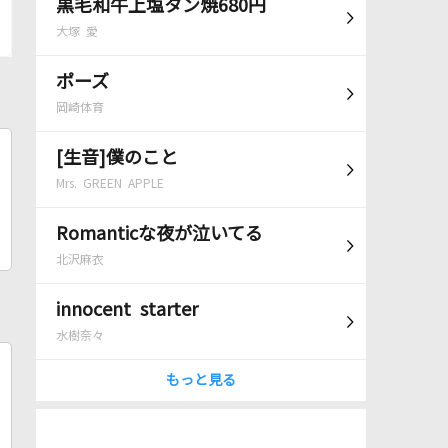
黒毛和牛上塩タン焼680円
大塚 愛
ポーズ
岡崎体育
[生音]僕のこと
Mrs. GREEN APPLE
Romanticな夜が泣いてる
北沢麻衣
innocent starter
水樹奈々
もっと見る