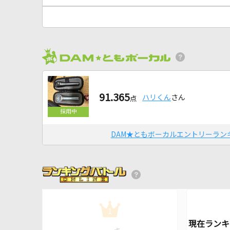
91.365
ハリくん
さん
点
DAM★ともボーカルエントリーラン
1