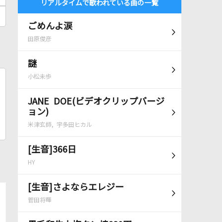
リアルタイムで歌われている曲の一覧
ごめんよ涙
田原俊彦
謎
小松未歩
JANE DOE(ビデオクリップバージ
ョン)
米津玄師, 宇多田ヒカル
[生音]366日
HY
[生音]さよならエレジー
菅田将暉