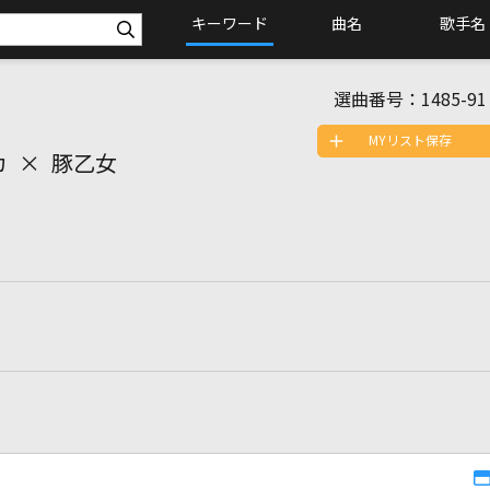
キーワード
曲名
歌手名
選曲番号：
1485-91
MYリスト保存
フカ × 豚乙女