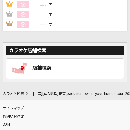
----
1
----
回
----
2
----
回
DAMに会員登録・ログインして
カラオケをもっと楽しもう！
----
3
----
回
カラオケ店舗検索
自宅でカラオケ歌い放題！
家族や友達と一緒に！練習にも！
店舗検索
カラオケ検索
「[生音][本人歌唱]花束(back number in your humor tour
サイトマップ
お問い合わせ
DAM