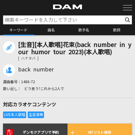
キーワード
曲名
歌手名
歌詞
[生音][本人歌唱]花束(back number in y
カラオケ検索
our humor tour 2023)(本人歌唱)
[ ハナタバ ]
カラオケ店舗検索
back number
選曲番号：
1486-72
カラオケリクエスト
どう思う?これから2人で
対応カラオケコンテンツ
全国りれき
リアルタイムで歌われている曲の一覧
デンモクアプリで予約
MYリスト保存