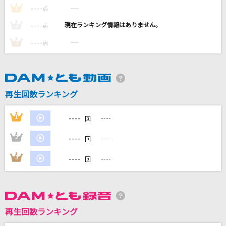
[生音]夏の扉
----
----
1
点
松田聖子
----
----
2
点
----
----
3
点
[生音]いばら
Ado
This game
再生回数ランキング
鈴木このみ
----
1
----
回
[生音]プライド革命
CHiCO with HoneyWorks
----
2
----
回
----
もっと見る
3
----
回
DAMの新曲・ランキングなど
カラオケ最新情報をチェック！
再生回数ランキング