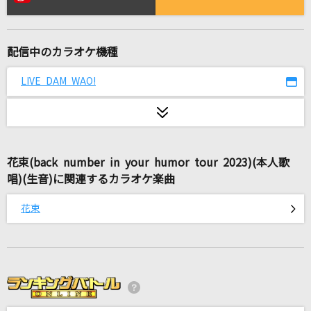
やわらかな午後に遅い朝食を
秦 基博
配信中のカラオケ機種
Soranji
Mrs. GREEN APPLE
LIVE DAM WAO!
[生音]HOT LIMIT
T.M.Revolution
花束(back number in your humor tour 2023)(本人歌
[生音]ピースサイン
唱)(生音)に関連するカラオケ楽曲
米津玄師
花束
Runner
爆風スランプ(BAKUFU-SLUMP)
Luna say maybe
初星学園