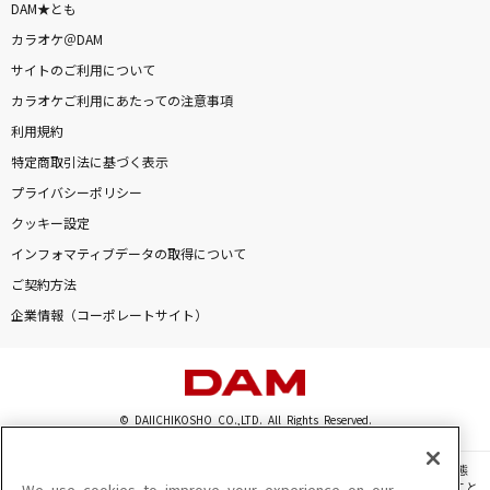
DAM★とも
カラオケ＠DAM
サイトのご利用について
カラオケご利用にあたっての注意事項
利用規約
特定商取引法に基づく表示
プライバシーポリシー
クッキー設定
インフォマティブデータの取得について
ご契約方法
企業情報（コーポレートサイト）
© DAIICHIKOSHO CO.,LTD. All Rights Reserved.
このサイトに掲載されている一切の文章・画像・写真・動画・音声等を、手段や形態
を問わず、著作権法の定める範囲を超えて無断で複製、転載、ファイル化などすること