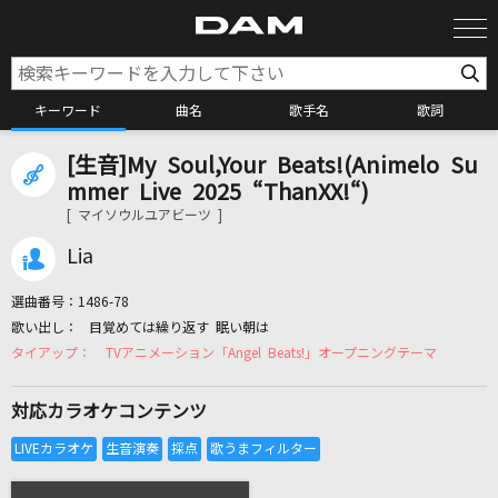
キーワード
曲名
歌手名
歌詞
[生音]My Soul,Your Beats!(Animelo Su
カラオケ検索
mmer Live 2025 “ThanXX!“)
[ マイソウルユアビーツ ]
カラオケ店舗検索
Lia
選曲番号：
1486-78
カラオケリクエスト
目覚めては繰り返す 眠い朝は
TVアニメーション「Angel Beats!」オープニングテーマ
全国りれき
対応カラオケコンテンツ
リアルタイムで歌われている曲の一覧