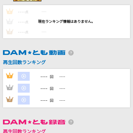
けものになりたい！
----
----
1
点
超学生
----
----
2
点
[生音]絆ノ奇跡
----
----
3
点
MAN WITH A MISSION × milet
ダーリン
Mrs. GREEN APPLE
再生回数ランキング
天国
----
1
----
回
Mrs. GREEN APPLE
----
2
----
回
もっと見る
----
3
----
回
DAMの新曲・ランキングなど
カラオケ最新情報をチェック！
再生回数ランキング