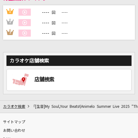
----
1
----
回
DAMに会員登録・ログインして
----
2
----
カラオケをもっと楽しもう！
回
----
3
----
回
自宅でカラオケ歌い放題！
カラオケ店舗検索
家族や友達と一緒に！練習にも！
店舗検索
カラオケ検索
「[生音]My Soul,Your Beats!(Animelo Summer Live 2025 “
サイトマップ
お問い合わせ