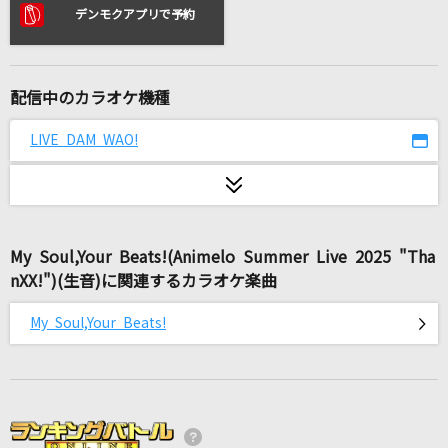
[生音]OCEAN
デンモクアプリで予約
B'z
key to my heart
配信中のカラオケ機種
倉木麻衣
LIVE DAM WAO!
勇者(ビデオクリップバージョン)
YOASOBI
Best Friend
My Soul,Your Beats!(Animelo Summer Live 2025 "Tha
西野カナ
nXX!")(生音)に関連するカラオケ楽曲
WanteD! WanteD!
My Soul,Your Beats!
Mrs. GREEN APPLE
look at the sea
おいしくるメロンパン