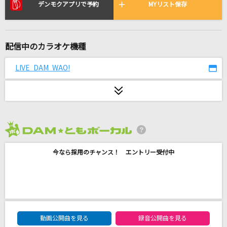
[生音]まっぴら御免
デンモクアプリで予約
MYリスト保存
神野美伽
飛燕
配信中のカラオケ機種
米津玄師
LIVE DAM WAO!
[生音]恋
back number
RUDE!
Hearts2Hearts
2026年8月度
今なら採用のチャンス！ エントリー受付中
怪獣
サカナクション
[生音]I LOVE YOU
尾崎豊
DAM★ともボーカルエントリーランキング
動画公開曲を見る
録音公開曲を見る