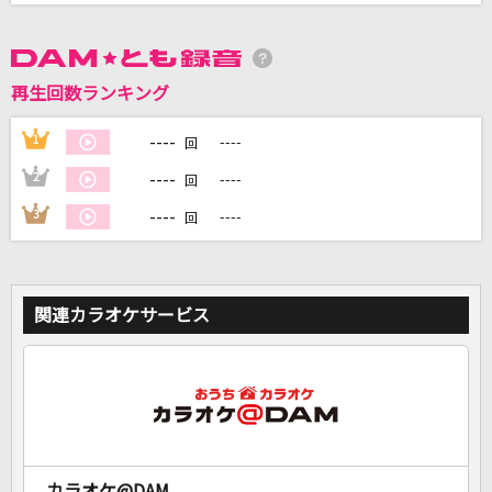
DAMに会員登録・ログインして
カラオケをもっと楽しもう！
再生回数ランキング
----
1
----
回
----
2
----
回
自宅でカラオケ歌い放題！
----
3
----
回
家族や友達と一緒に！練習にも！
関連カラオケサービス
カラオケ@DAM