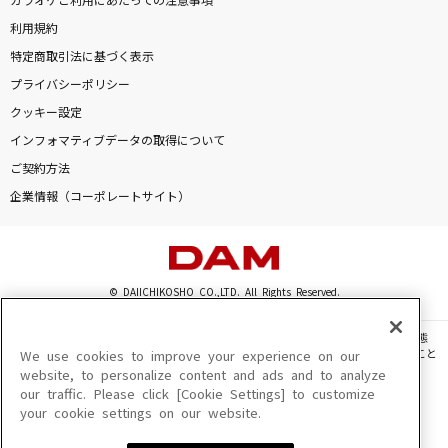
カラオケご利用にあたっての注意事項
利用規約
特定商取引法に基づく表示
プライバシーポリシー
クッキー設定
インフォマティブデータの取得について
ご契約方法
企業情報（コーポレートサイト）
© DAIICHIKOSHO CO.,LTD. All Rights Reserved.
このサイトに掲載されている一切の文章・画像・写真・動画・音声等を、手段や形態
を問わず、著作権法の定める範囲を超えて無断で複製、転載、ファイル化などすること
We use cookies to improve your experience on our
を禁じます。
website, to personalize content and ads and to analyze
our traffic. Please click [Cookie Settings] to customize
楽曲及びコンテンツは、機種によりご利用いただけない場合があります。
your cookie settings on our website.
楽曲及びコンテンツの配信日、配信内容が変更になる場合があります。
楽曲によりMYリスト保存ができない場合があります。