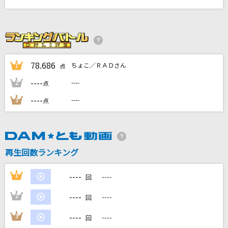
土砂降りの雨だから
伊達悠太
[生音]歌うたいのバラッド
斉藤和義
78.686
ちょこ／ＲＡＤさん
1
点
----
----
2
点
『って!!!!!!!』
SUPER EIGHT
----
----
3
点
Miscast
X JAPAN (X)
再生回数ランキング
もっと見る
----
1
----
回
DAMの新曲・ランキングなど
----
2
----
回
カラオケ最新情報をチェック！
----
3
----
回