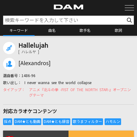
キーワード
曲名
歌手名
歌詞
Hallelujah
カラオケ検索
[ ハレルヤ ]
[Alexandros]
カラオケ店舗検索
選曲番号：
1486-96
I never wanna see the world collapse
カラオケリクエスト
アニメ『北斗の拳 -FIST OF THE NORTH STAR-』オープニン
グテーマ
全国りれき
対応カラオケコンテンツ
リアルタイムで歌われている曲の一覧