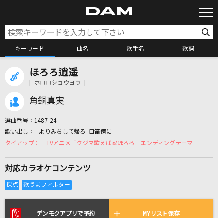
キーワード
曲名
歌手名
歌詞
ほろろ逍遥
カラオケ検索
[ ホロロショウヨウ ]
角銅真実
カラオケ店舗検索
選曲番号：
1487-24
よりみちして帰ろ 口笛傍に
カラオケリクエスト
TVアニメ『クジマ歌えば家ほろろ』エンディングテーマ
対応カラオケコンテンツ
全国りれき
リアルタイムで歌われている曲の一覧
デンモクアプリで予約
MYリスト保存