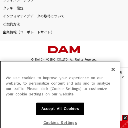
プライバシーポリシー
クッキー設定
インフォマティブデータの取得について
ご契約方法
企業情報（コーポレートサイト）
© DAIICHIKOSHO CO.,LTD. All Rights Reserved.
このサイトに掲載されている一切の文章・画像・写真・動画・音声等を、手段や形態
を問わず、著作権法の定める範囲を超えて無断で複製、転載、ファイル化などすること
We use cookies to improve your experience on our
を禁じます。
website, to personalize content and ads and to analyze
our traffic. Please click [Cookie Settings] to customize
楽曲及びコンテンツは、機種によりご利用いただけない場合があります。
your cookie settings on our website.
楽曲及びコンテンツの配信日、配信内容が変更になる場合があります。
楽曲によりMYリスト保存ができない場合があります。
Accept All Cookies
JASRAC許諾番号
6602250213Y31015 6602250112Y38026 6602250240Y31015
6602250241Y45122
Cookies Settings