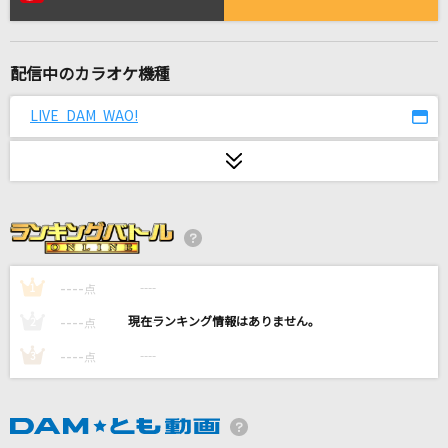
ちぎり酒
土子勝也
配信中のカラオケ機種
懺悔参り
羽生まゐご
LIVE DAM WAO!
[生音]ガリレオは恋をする
優里
Ex-Otogibanashi
かぐや(cv.夏吉ゆうこ)、月見ヤチヨ(cv.早見沙織)
----
----
1
点
ケセラセラ
----
----
2
点
Mrs. GREEN APPLE
----
----
3
点
作品No.2「春」イ長調～ぼくらのウォーゲーム!
～
AiM