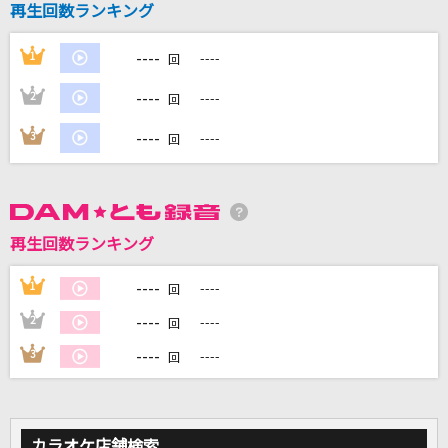
再生回数ランキング
システマティックジェントリィ
----
1
----
回
機関紳士
----
2
----
回
ダーリン
----
3
----
Mrs. GREEN APPLE
回
フロリジナル
Mrs. GREEN APPLE
再生回数ランキング
[生音]ただいま
----
1
----
回
JUJU
----
2
----
回
もっと見る
----
3
----
回
DAMの新曲・ランキングなど
カラオケ最新情報をチェック！
カラオケ店舗検索