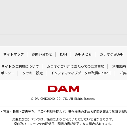
サイトマップ
お問い合わせ
DAM
DAM★とも
カラオケ＠DAM
サイトのご利用について
カラオケご利用にあたっての注意事項
利用規約
ーポリシー
クッキー設定
インフォマティブデータの取得について
ご契
© DAIICHIKOSHO CO.,LTD. All Rights Reserved.
・写真・動画・音声等を、手段や形態を問わず、著作権法の定める範囲を超えて無断で複
楽曲及びコンテンツは、機種によりご利用いただけない場合があります。
楽曲及びコンテンツの配信日、配信内容が変更になる場合があります。