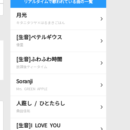
リアルタイムで歌われている曲の一覧
月光
キタニタツヤ×はるまきごはん
[生音]ベテルギウス
優里
[生音]ふわふわ時間
放課後ティータイム
Soranji
Mrs. GREEN APPLE
人誑し / ひとたらし
桑田佳祐
[生音]I LOVE YOU