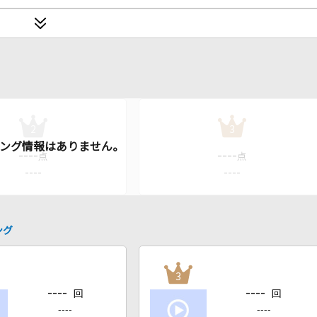
2
3
----
----
点
点
----
----
ング
3
----
----
回
回
----
----