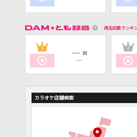
再生回数ランキ
1
2
----
回
----
カラオケ店舗検索