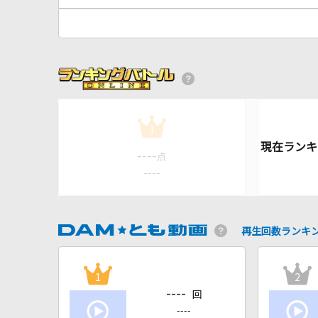
1
----
点
----
再生回数ランキ
1
2
----
回
----