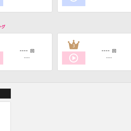
ング
3
----
----
回
回
----
----