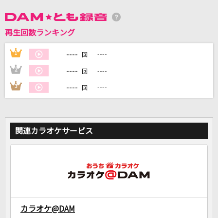
DAMに会員登録・ログインして
再生回数ランキング
カラオケをもっと楽しもう！
----
1
----
回
----
2
----
回
----
3
----
回
自宅でカラオケ歌い放題！
家族や友達と一緒に！練習にも！
関連カラオケサービス
カラオケ@DAM