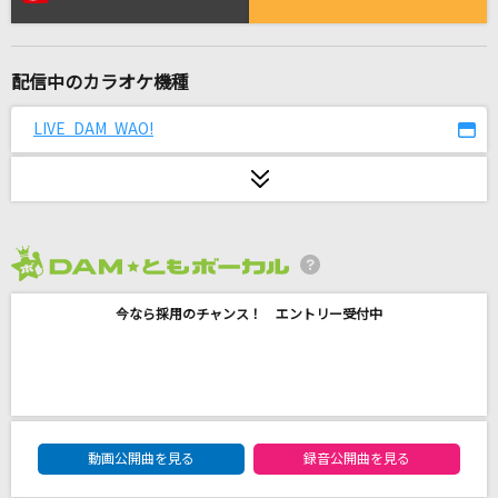
IRIS OUT
米津玄師
配信中のカラオケ機種
[生音]メロディー
玉置浩二
LIVE DAM WAO!
[生音]ストロー
aiko
ロビンソン
2026年8月度
スピッツ
今なら採用のチャンス！ エントリー受付中
夜咄ディセイブ
じん(自然の敵P) feat.IA
ボクらの夏休み戦争
DAM★ともボーカルエントリーランキング
動画公開曲を見る
録音公開曲を見る
Chevon