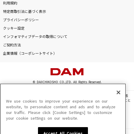
利用規約
特定商取引法に基づく表示
プライバシーポリシー
クッキー設定
インフォマティブデータの取得について
ご契約方法
企業情報（コーポレートサイト）
© DAIICHIKOSHO CO.,LTD. All Rights Reserved.
このサイトに掲載されている一切の文章・画像・写真・動画・音声等を、手段や形態
を問わず、著作権法の定める範囲を超えて無断で複製、転載、ファイル化などすること
We use cookies to improve your experience on our
を禁じます。
website, to personalize content and ads and to analyze
our traffic. Please click [Cookie Settings] to customize
楽曲及びコンテンツは、機種によりご利用いただけない場合があります。
your cookie settings on our website.
楽曲及びコンテンツの配信日、配信内容が変更になる場合があります。
楽曲によりMYリスト保存ができない場合があります。
Accept All Cookies