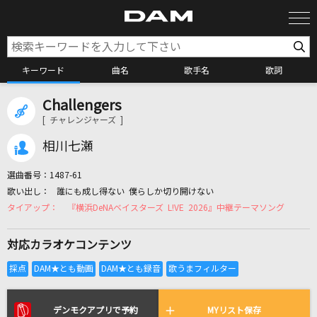
キーワード
曲名
歌手名
歌詞
Challengers
カラオケ検索
[ チャレンジャーズ ]
相川七瀬
カラオケ店舗検索
選曲番号：
1487-61
誰にも成し得ない 僕らしか切り開けない
カラオケリクエスト
『横浜DeNAベイスターズ L!VE 2026』中継テーマソング
対応カラオケコンテンツ
全国りれき
リアルタイムで歌われている曲の一覧
デンモクアプリで予約
MYリスト保存