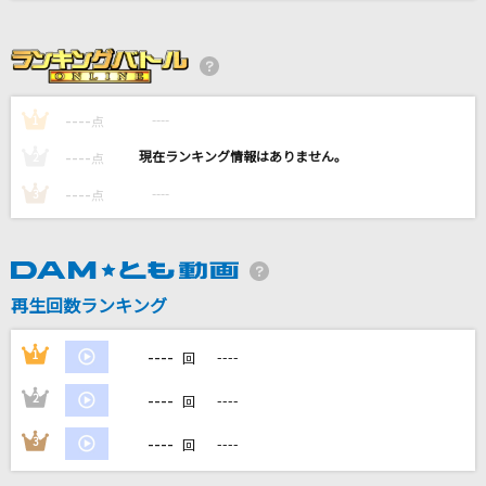
[生音]Catch the Moment
LiSA
[生音]車輪の唄
----
----
1
点
BUMP OF CHICKEN
----
----
2
点
未来へ
----
----
3
点
Kiroro
[生音]爆弾魔
ヨルシカ
再生回数ランキング
もっと見る
----
1
----
回
----
2
----
回
DAMの新曲・ランキングなど
カラオケ最新情報をチェック！
----
3
----
回