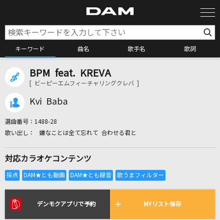
キーワード
曲名
歌手名
歌詞
BPM feat. KREVA
カラオケ検索
[ ビーピーエムフィーチャリングクレバ ]
Kvi Baba
カラオケ店舗検索
選曲番号：
1488-28
嫌なことは全て忘れて 合わせる君と
カラオケリクエスト
対応カラオケコンテンツ
全国りれき
リアルタイムで歌われている曲の一覧
デンモクアプリで予約
MYリスト保存