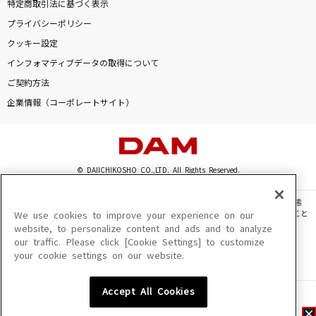
特定商取引法に基づく表示
プライバシーポリシー
クッキー設定
インフォマティブデータの取得について
ご契約方法
企業情報（コーポレートサイト）
© DAIICHIKOSHO CO.,LTD. All Rights Reserved.
このサイトに掲載されている一切の文章・画像・写真・動画・音声等を、手段や形態
を問わず、著作権法の定める範囲を超えて無断で複製、転載、ファイル化などすること
We use cookies to improve your experience on our
を禁じます。
website, to personalize content and ads and to analyze
our traffic. Please click [Cookie Settings] to customize
楽曲及びコンテンツは、機種によりご利用いただけない場合があります。
your cookie settings on our website.
楽曲及びコンテンツの配信日、配信内容が変更になる場合があります。
楽曲によりMYリスト保存ができない場合があります。
Accept All Cookies
JASRAC許諾番号
6602250213Y31015 6602250112Y38026 6602250240Y31015
6602250241Y45122