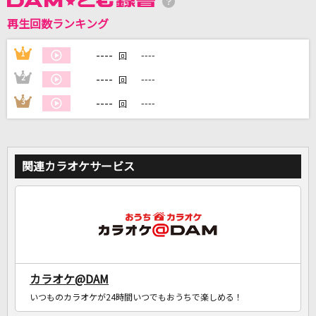
再生回数ランキング
DAMに会員登録・ログインして
カラオケをもっと楽しもう！
----
1
----
回
----
2
----
回
----
3
----
回
自宅でカラオケ歌い放題！
家族や友達と一緒に！練習にも！
関連カラオケサービス
カラオケ@DAM
いつものカラオケが24時間いつでもおうちで楽しめる！