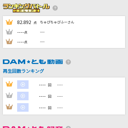
[生音]夢幻
MY FIRST STORY×HYDE
82.892
ちゅぴちゅぴふーさん
1
点
[生音]ENDLESS RAIN
----
----
2
点
X JAPAN (X)
----
----
3
点
[生音]歌うたいのバラッド
斉藤和義
からくりピエロ
再生回数ランキング
40mP feat.初音ミク
----
1
----
回
もっと見る
----
2
----
回
DAMの新曲・ランキングなど
----
3
----
回
カラオケ最新情報をチェック！