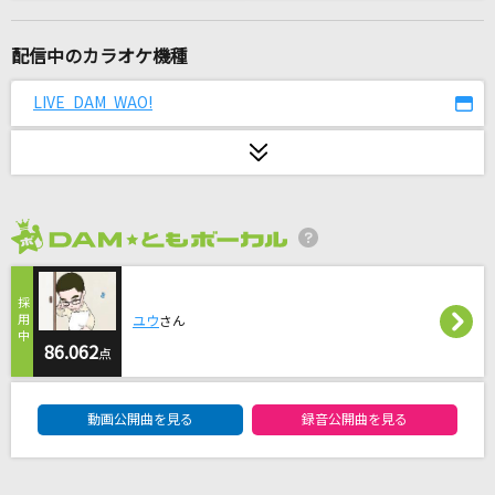
PHANTOM MINDS
水樹奈々
配信中のカラオケ機種
Lemon
LIVE DAM WAO!
米津玄師
innocent world
Mr.Children
2026年8月度
Cinderella
TOMOO
ユウ
さん
[生音]ギターと孤独と蒼い惑星
86.062
点
結束バンド
DAM★ともボーカルエントリーランキング
動画公開曲を見る
録音公開曲を見る
[生音]あー夏休み
TUBE(チューブ)