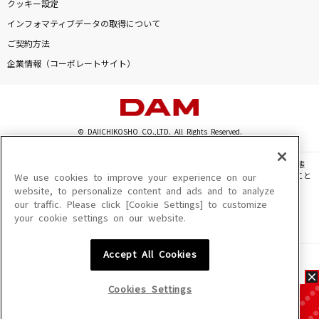
クッキー設定
インフォマティブデータの取得について
ご契約方法
企業情報（コーポレートサイト）
© DAIICHIKOSHO CO.,LTD. All Rights Reserved.
このサイトに掲載されている一切の文章・画像・写真・動画・音声等を、手段や形態
を問わず、著作権法の定める範囲を超えて無断で複製、転載、ファイル化などすること
We use cookies to improve your experience on our
を禁じます。
website, to personalize content and ads and to analyze
our traffic. Please click [Cookie Settings] to customize
楽曲及びコンテンツは、機種によりご利用いただけない場合があります。
your cookie settings on our website.
楽曲及びコンテンツの配信日、配信内容が変更になる場合があります。
楽曲によりMYリスト保存ができない場合があります。
Accept All Cookies
JASRAC許諾番号
6602250213Y31015 6602250112Y38026 6602250240Y31015
6602250241Y45122
Cookies Settings
NexTone許諾番号
ID000002945 ID000002947 ID000002937 ID000002938