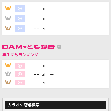
[生音]悪魔の子
----
1
----
回
ヒグチアイ
----
2
----
回
絶頂讃歌
----
3
----
回
和ぬか
青のすみか (Acoustic ver.)
キタニタツヤ
再生回数ランキング
1/3の純情な感情
----
1
----
回
SIAM SHADE
----
2
----
回
もっと見る
----
3
----
回
DAMの新曲・ランキングなど
カラオケ最新情報をチェック！
カラオケ店舗検索