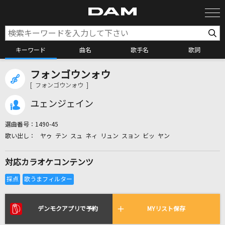
キーワード
曲名
歌手名
歌詞
フォンゴウンォウ
カラオケ検索
[ フォンゴウンォウ ]
ユェンジェイン
カラオケ店舗検索
選曲番号：
1490-45
ヤゥ テン スュ ネィ リュン スョン ビッ ヤン
カラオケリクエスト
対応カラオケコンテンツ
全国りれき
リアルタイムで歌われている曲の一覧
デンモクアプリで予約
MYリスト保存