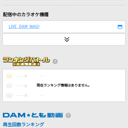
恋人ごっこ
マカロニえんぴつ
配信中のカラオケ機種
哀しい予感
LIVE DAM WAO!
岡田有希子
モザイクカケラ
SunSet Swish
燦然
SUPER BEAVER
----
----
1
点
----
----
2
点
ケセラセラ
----
----
3
点
Mrs. GREEN APPLE
[生音]晴る
ヨルシカ
再生回数ランキング