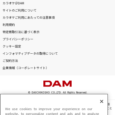
カラオケ＠DAM
サイトのご利用について
カラオケご利用にあたっての注意事項
利用規約
特定商取引法に基づく表示
プライバシーポリシー
クッキー設定
インフォマティブデータの取得について
ご契約方法
企業情報（コーポレートサイト）
© DAIICHIKOSHO CO.,LTD. All Rights Reserved.
このサイトに掲載されている一切の文章・画像・写真・動画・音声等を、手段や形態
を問わず、著作権法の定める範囲を超えて無断で複製、転載、ファイル化などすること
We use cookies to improve your experience on our
を禁じます。
website, to personalize content and ads and to analyze