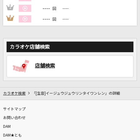
----
2
----
回
DAMに会員登録・ログインして
----
3
----
回
カラオケをもっと楽しもう！
カラオケ店舗検索
自宅でカラオケ歌い放題！
家族や友達と一緒に！練習にも！
店舗検索
カラオケ検索
「[生音]イージュウジュウリンタイワンレン」の詳細
サイトマップ
お問い合わせ
DAM
DAM★とも