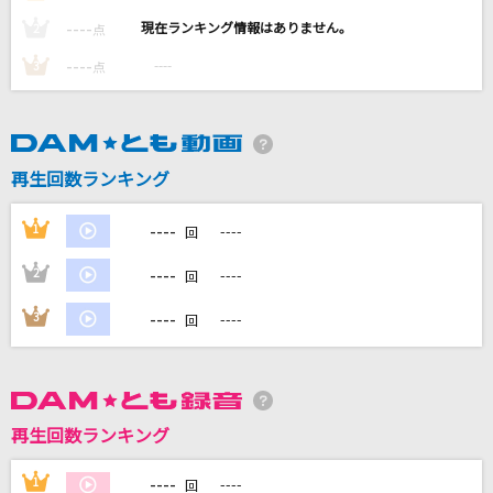
MEMORIA
----
----
2
点
藍井エイル
----
----
3
点
[生音]ちりぬるを
市川由紀乃
再生回数ランキング
BELIEVE
エンジェルス ハーモニー
----
1
----
回
Universe
----
2
----
回
Official髭男dism
----
3
----
回
もっと見る
DAMの新曲・ランキングなど
カラオケ最新情報をチェック！
再生回数ランキング
----
1
----
回