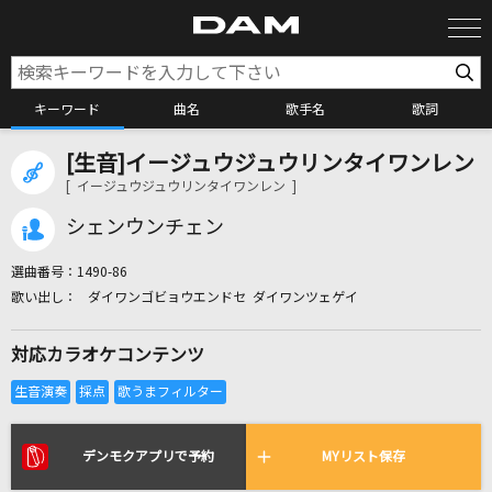
キーワード
曲名
歌手名
歌詞
[生音]イージュウジュウリンタイワンレン
カラオケ検索
[ イージュウジュウリンタイワンレン ]
シェンウンチェン
カラオケ店舗検索
選曲番号：
1490-86
ダイワンゴビョウエンドセ ダイワンツェゲイ
カラオケリクエスト
対応カラオケコンテンツ
全国りれき
リアルタイムで歌われている曲の一覧
デンモクアプリで予約
MYリスト保存