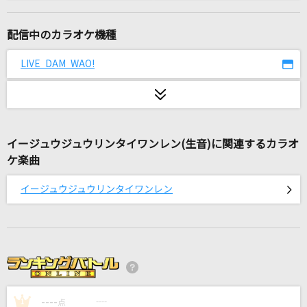
ホログラム
NICO Touches the Walls
配信中のカラオケ機種
サーカス
LIVE DAM WAO!
シド
シルシ
LiSA
イージュウジュウリンタイワンレン(生音)に関連するカラオ
ケ楽曲
HOWEVER
GLAY
イージュウジュウリンタイワンレン
フライディ・チャイナタウン
泰葉
Catch You Catch Me
グミ
----
----
1
点