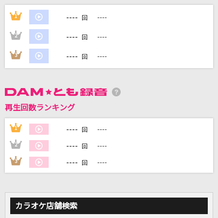
[生音]ボクノート
----
1
----
回
スキマスイッチ
----
2
----
回
二度寝
----
3
----
回
Creepy Nuts
ラピスラズリ
藍井エイル
再生回数ランキング
[良音]COLORS
----
1
----
回
FLOW
----
2
----
回
もっと見る
----
3
----
回
DAMの新曲・ランキングなど
カラオケ最新情報をチェック！
カラオケ店舗検索