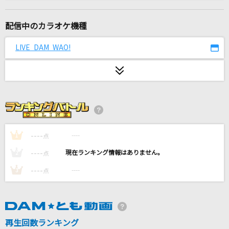
射手座☆午後九時Don't be late
シェリル・ノーム starring May'n
配信中のカラオケ機種
Magic
LIVE DAM WAO!
Mrs. GREEN APPLE
愛をこめて花束を
Superfly
ほっとっとっとな まいにち
キグルミチコ
----
----
1
点
----
----
2
点
花になって
----
----
3
点
緑黄色社会
風たちの声
RADWIMPS
再生回数ランキング