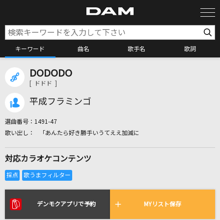
キーワード
曲名
歌手名
歌詞
DODODO
カラオケ検索
[ ドドド ]
平成フラミンゴ
カラオケ店舗検索
選曲番号：
1491-47
「あんたら好き勝手いうてええ加減に
カラオケリクエスト
対応カラオケコンテンツ
全国りれき
リアルタイムで歌われている曲の一覧
デンモクアプリで予約
MYリスト保存