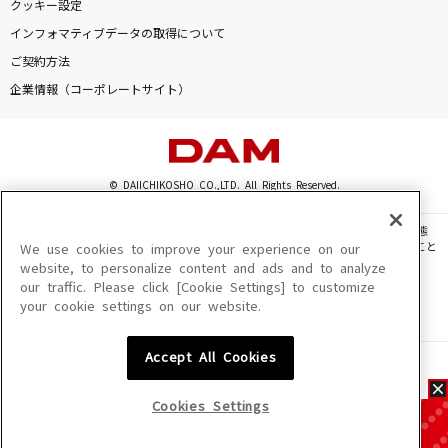
クッキー設定
インフォマティブデータの取得について
ご契約方法
企業情報（コーポレートサイト）
© DAIICHIKOSHO CO.,LTD. All Rights Reserved.
このサイトに掲載されている一切の文章・画像・写真・動画・音声等を、手段や形態
を問わず、著作権法の定める範囲を超えて無断で複製、転載、ファイル化などすること
We use cookies to improve your experience on our
を禁じます。
website, to personalize content and ads and to analyze
our traffic. Please click [Cookie Settings] to customize
楽曲及びコンテンツは、機種によりご利用いただけない場合があります。
your cookie settings on our website.
楽曲及びコンテンツの配信日、配信内容が変更になる場合があります。
楽曲によりMYリスト保存ができない場合があります。
Accept All Cookies
JASRAC許諾番号
6602250213Y31015 6602250112Y38026 6602250240Y31015
6602250241Y45122
Cookies Settings
NexTone許諾番号
ID000002945 ID000002947 ID000002937 ID000002938