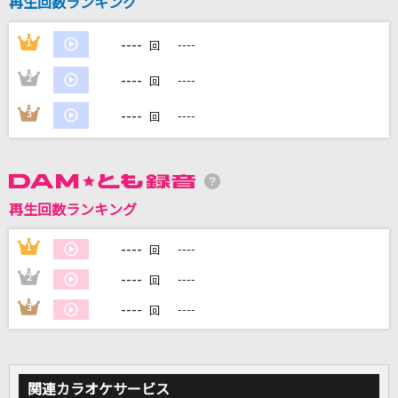
再生回数ランキング
----
1
----
回
DAMに会員登録・ログインして
----
2
----
回
カラオケをもっと楽しもう！
----
3
----
回
自宅でカラオケ歌い放題！
家族や友達と一緒に！練習にも！
再生回数ランキング
----
1
----
回
----
2
----
回
----
3
----
回
関連カラオケサービス