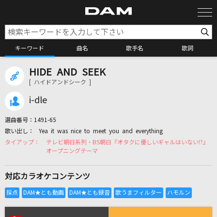
キーワード
曲名
歌手名
歌詞
HIDE AND SEEK
カラオケ検索
[ ハイドアンドシーク ]
i-dle
カラオケ店舗検索
選曲番号：
1491-65
Yea it was nice to meet you and everything
カラオケリクエスト
テレビ朝日系列・BS朝日『オタクに優しいギャルはいない!?』
オープニングテーマ
全国りれき
対応カラオケコンテンツ
リアルタイムで歌われている曲の一覧