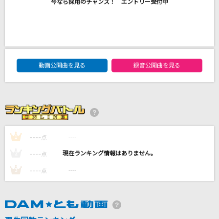
今なら採用のチャンス！ エントリー受付中
ETERNAL BLAZE
水樹奈々
君の中で踊りたい
DAM★ともボーカルエントリーランキング
動画公開曲を見る
録音公開曲を見る
B'z
僕らまた
SG
銀河
----
----
1
点
Misia
----
----
2
点
もっと見る
----
----
3
点
DAMの新曲・ランキングなど
カラオケ最新情報をチェック！