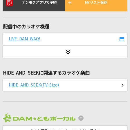
聖槍爆裂ボーイ
デンモクアプリで予約
MYリスト保存
れるりり/もじゃ feat.鏡音レン
サマーヌード
配信中のカラオケ機種
真心ブラザーズ(THE 真心ブラザーズ)
LIVE DAM WAO!
君が好きだと叫びたい
BAAD
[生音]LOVE LOVE LOVE(ビデオクリップバージ
HIDE AND SEEKに関連するカラオケ楽曲
ョン)
DREAMS COME TRUE
HIDE AND SEEK(TV-Size)
超最強
超ときめき宣伝部(ときめき宣伝部)
是非に及ばず
2026年8月度
乃木坂46