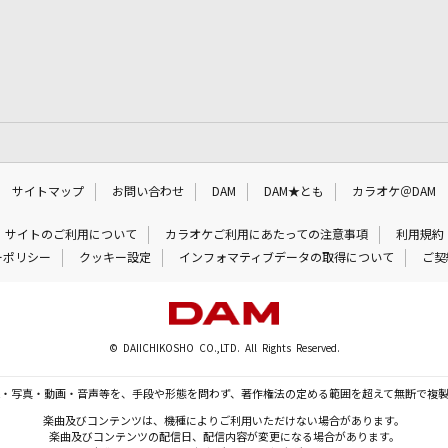
サイトマップ
お問い合わせ
DAM
DAM★とも
カラオケ＠DAM
サイトのご利用について
カラオケご利用にあたっての注意事項
利用規約
ーポリシー
クッキー設定
インフォマティブデータの取得について
ご契
© DAIICHIKOSHO CO.,LTD. All Rights Reserved.
・写真・動画・音声等を、手段や形態を問わず、著作権法の定める範囲を超えて無断で複
楽曲及びコンテンツは、機種によりご利用いただけない場合があります。
楽曲及びコンテンツの配信日、配信内容が変更になる場合があります。