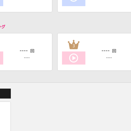
ング
3
----
----
回
回
----
----