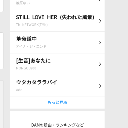
榊原ゆい
STILL LOVE HER (失われた風景)
TM NETWORK(TMN)
革命道中
アイナ・ジ・エンド
[生音]あなたに
MONGOL800
ウタカタララバイ
Ado
もっと見る
DAMの新曲・ランキングなど