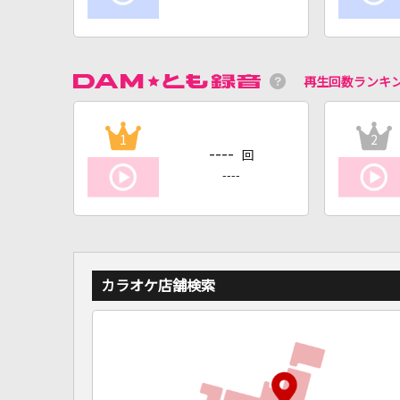
再生回数ランキ
1
2
----
回
----
カラオケ店舗検索