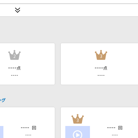
2
3
----
----
点
点
----
----
ング
3
----
----
回
回
----
----