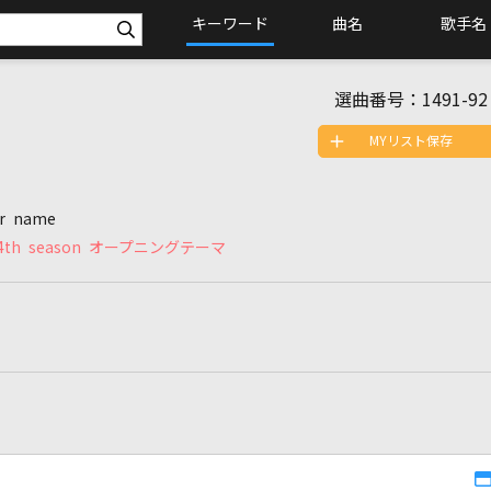
キーワード
曲名
歌手名
選曲番号：
1491-92
MYリスト保存
ur name
h season オープニングテーマ