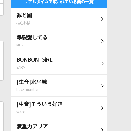
リアルタイムで歌われている曲の一覧
罪と罰
椎名林檎
爆裂愛してる
M!LK
BONBON GiRL
SARM
[生音]水平線
back number
[生音]そういう好き
wacci
無重力アリア