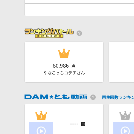
1
80.986
点
やなこっちコテチさん
再生回数ランキ
1
2
----
回
----