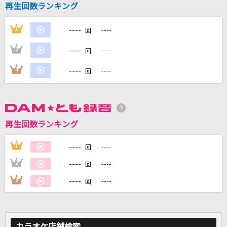
再生回数ランキング
烏(ビデオクリップバージョン)
----
1
----
回
米津玄師
----
2
----
回
[生音]ZERO
----
3
----
B'z
回
スターマイン
Da-iCE
再生回数ランキング
青春病
----
1
----
藤井 風
回
----
2
----
回
もっと見る
----
3
----
回
DAMの新曲・ランキングなど
カラオケ最新情報をチェック！
カラオケ店舗検索