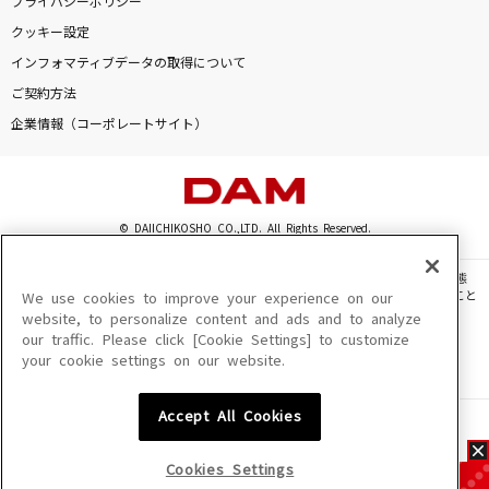
プライバシーポリシー
クッキー設定
インフォマティブデータの取得について
ご契約方法
企業情報（コーポレートサイト）
© DAIICHIKOSHO CO.,LTD. All Rights Reserved.
このサイトに掲載されている一切の文章・画像・写真・動画・音声等を、手段や形態
を問わず、著作権法の定める範囲を超えて無断で複製、転載、ファイル化などすること
We use cookies to improve your experience on our
を禁じます。
website, to personalize content and ads and to analyze
our traffic. Please click [Cookie Settings] to customize
楽曲及びコンテンツは、機種によりご利用いただけない場合があります。
your cookie settings on our website.
楽曲及びコンテンツの配信日、配信内容が変更になる場合があります。
楽曲によりMYリスト保存ができない場合があります。
Accept All Cookies
JASRAC許諾番号
6602250213Y31015 6602250112Y38026 6602250240Y31015
6602250241Y45122
Cookies Settings