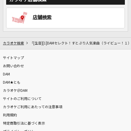
店舗検索
DAMに会員登録・ログインして
カラオケをもっと楽しもう！
カラオケ検索
「[生音][1]DAMセレクト！すとぷり人気楽曲（ライビュー！１
サイトマップ
自宅でカラオケ歌い放題！
家族や友達と一緒に！練習にも！
お問い合わせ
DAM
DAM★とも
カラオケ＠DAM
サイトのご利用について
カラオケご利用にあたっての注意事項
利用規約
特定商取引法に基づく表示