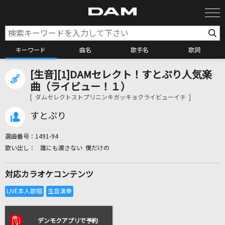
キーワード
曲名
歌手名
歌詞
[生音][1]DAMセレクト！すとぷり人気楽
カラオケ検索
曲（ライビュー！１）
[ ダムセレクトストプリニンキガッキョクライビューイチ ]
カラオケ店舗検索
すとぷり
選曲番号：
1491-94
カラオケリクエスト
誰にも渡さない 僕だけの
対応カラオケコンテンツ
全国りれき
リアルタイムで歌われている曲の一覧
デンモクアプリで予約