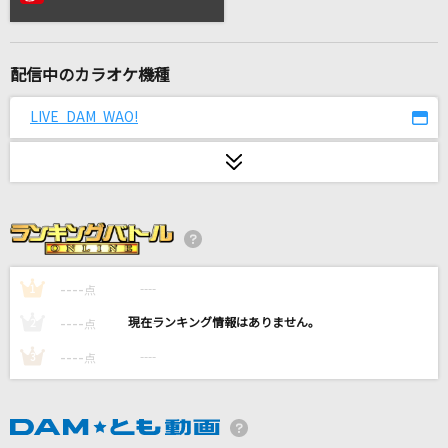
スプラッシュ・マウンテン ジッパ・ディー・ド
ゥー・ダー～東京ディズニーランド(R)
東京ディズニーリゾート(R) パークミュージック
配信中のカラオケ機種
[生音]いい日旅立ち
LIVE DAM WAO!
山口百恵
[生音]青と夏
Mrs. GREEN APPLE
unravel
TK from 凛として時雨
----
----
1
点
----
----
2
点
謎
----
----
3
点
小松未歩
[プロオケ]MY LONELY TOWN
B'z