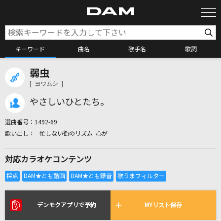
キーワード
曲名
歌手名
歌詞
弱虫
カラオケ検索
[ ヨワムシ ]
やさしいひとたち。
カラオケ店舗検索
選曲番号：
1492-69
忙しない街のリズム 心が
カラオケリクエスト
対応カラオケコンテンツ
全国りれき
リアルタイムで歌われている曲の一覧
デンモクアプリで予約
MYリスト保存