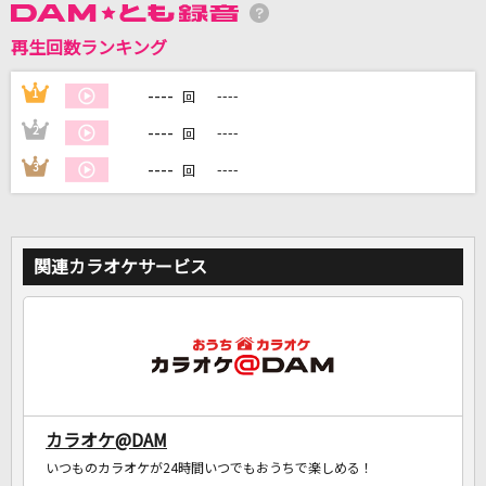
再生回数ランキング
DAMに会員登録・ログインして
カラオケをもっと楽しもう！
----
1
----
回
----
2
----
回
----
3
----
回
自宅でカラオケ歌い放題！
家族や友達と一緒に！練習にも！
関連カラオケサービス
カラオケ@DAM
いつものカラオケが24時間いつでもおうちで楽しめる！