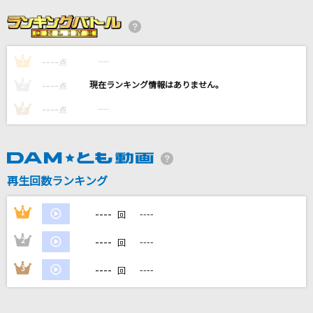
[生音]黄色
back number
----
----
1
会いにKiTE!(2025 9人 ver.)
点
iLiFE!
----
----
2
点
----
----
3
点
if
西野カナ
OVERLAP
再生回数ランキング
Kimeru
----
1
----
回
もっと見る
----
2
----
回
DAMの新曲・ランキングなど
----
3
----
回
カラオケ最新情報をチェック！