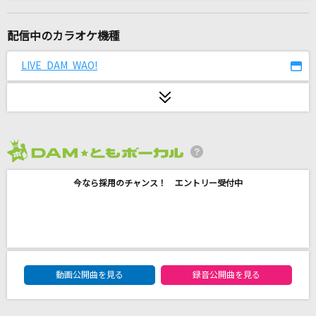
[生音]ひまわりの約束
秦 基博
配信中のカラオケ機種
青と夏
LIVE DAM WAO!
Mrs. GREEN APPLE
今この胸に滾るのは
ヒグチアイ
2026年8月度
[生音]STARS
今なら採用のチャンス！ エントリー受付中
中島美嘉
[生音]ひとりじゃない
DEEN
DAM★ともボーカルエントリーランキング
ホムンクルス
動画公開曲を見る
録音公開曲を見る
Vaundy