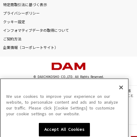
特定商取引法に基づく表示
プライバシーポリシー
クッキー設定
インフォマティブデータの取得について
ご契約方法
企業情報（コーポレートサイト）
© DAIICHIKOSHO CO.,LTD. All Rights Reserved.
このサイトに掲載されている一切の文章・画像・写真・動画・音声等を、手段や形態
を問わず、著作権法の定める範囲を超えて無断で複製、転載、ファイル化などすること
We use cookies to improve your experience on our
を禁じます。
website, to personalize content and ads and to analyze
our traffic. Please click [Cookie Settings] to customize
楽曲及びコンテンツは、機種によりご利用いただけない場合があります。
your cookie settings on our website.
楽曲及びコンテンツの配信日、配信内容が変更になる場合があります。
楽曲によりMYリスト保存ができない場合があります。
Accept All Cookies
JASRAC許諾番号
6602250213Y31015 6602250112Y38026 6602250240Y31015