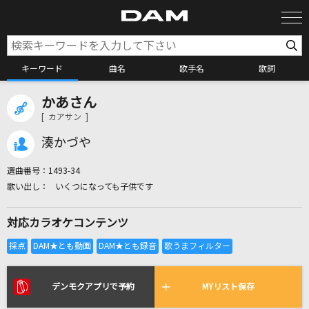
キーワード
曲名
歌手名
歌詞
かあさん
カラオケ検索
[ カアサン ]
湊かづや
カラオケ店舗検索
選曲番号：
1493-34
いくつになっても子供です
カラオケリクエスト
対応カラオケコンテンツ
全国りれき
リアルタイムで歌われている曲の一覧
デンモクアプリで予約
MYリスト保存