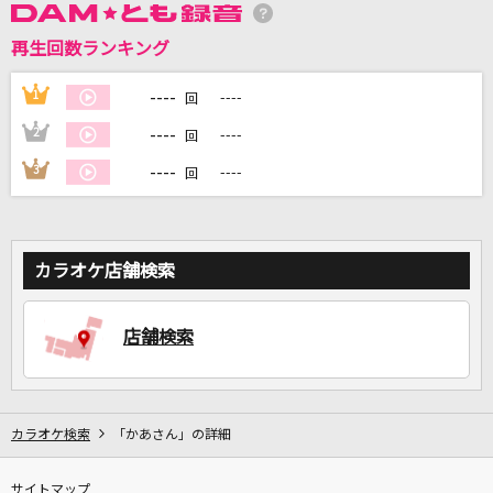
再生回数ランキング
DAMに会員登録・ログインして
カラオケをもっと楽しもう！
----
1
----
回
----
2
----
回
----
3
----
回
自宅でカラオケ歌い放題！
家族や友達と一緒に！練習にも！
カラオケ店舗検索
店舗検索
カラオケ検索
「かあさん」の詳細
サイトマップ