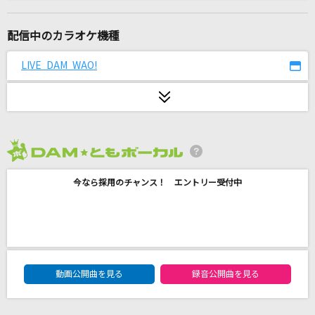
Nameless Story
寺島拓篤
配信中のカラオケ機種
風になる
LIVE DAM WAO!
つじあやの
サムシング・ニュー
WEST.
2026年8月度
Heart Attack [ハート・アタック]
今なら採用のチャンス！ エントリー受付中
One Direction
快晴・上昇・ハレルーヤ
JINDOU
DAM★ともボーカルエントリーランキング
Story
動画公開曲を見る
録音公開曲を見る
AI