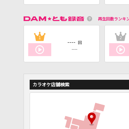
再生回数ランキ
1
2
----
回
----
カラオケ店舗検索