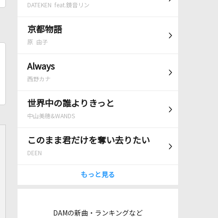
DATEKEN feat.鏡音リン
京都物語
原 由子
Always
西野カナ
世界中の誰よりきっと
中山美穂&WANDS
このまま君だけを奪い去りたい
DEEN
もっと見る
DAMの新曲・ランキングなど