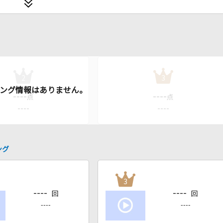
2
3
----
----
点
点
----
----
ング
3
----
----
回
回
----
----