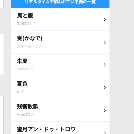
リアルタイムで歌われている曲の一覧
馬と鹿
米津玄師
奏(かなで)
スキマスイッチ
朱夏
SixTONES
夏色
ゆず
残響散歌
Aimer(エメ)
蜜月アン・ドゥ・トロワ