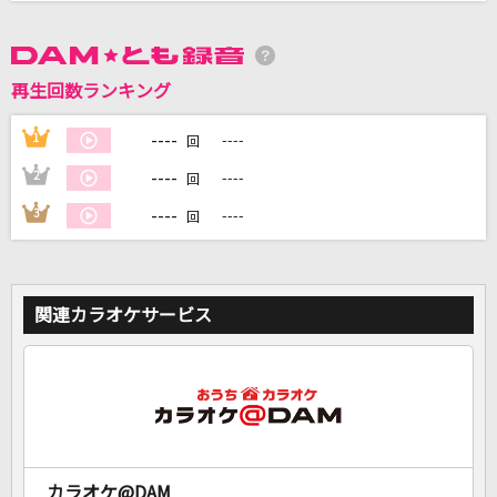
DAMに会員登録・ログインして
カラオケをもっと楽しもう！
再生回数ランキング
----
1
----
回
----
2
----
回
自宅でカラオケ歌い放題！
----
3
----
回
家族や友達と一緒に！練習にも！
関連カラオケサービス
カラオケ@DAM