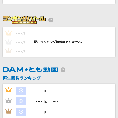
残酷な天使のテーゼ
高橋洋子
サイクロンライフ！
iLiFE!
----
----
1
点
----
----
2
点
Watch me!
----
----
YOASOBI
3
点
[生音]蝶々結び
Aimer(エメ)
再生回数ランキング
もっと見る
----
1
----
回
DAMの新曲・ランキングなど
----
2
----
回
カラオケ最新情報をチェック！
----
3
----
回