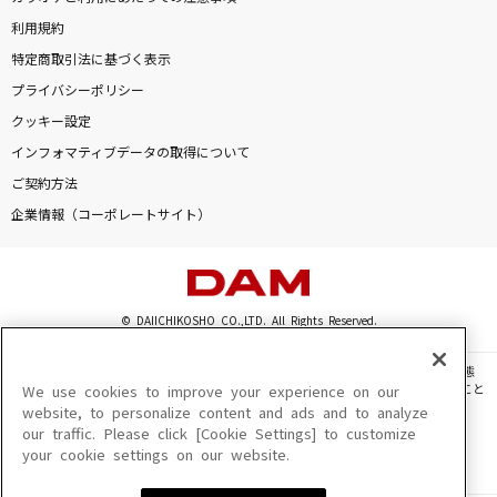
利用規約
特定商取引法に基づく表示
プライバシーポリシー
クッキー設定
インフォマティブデータの取得について
ご契約方法
企業情報（コーポレートサイト）
© DAIICHIKOSHO CO.,LTD. All Rights Reserved.
このサイトに掲載されている一切の文章・画像・写真・動画・音声等を、手段や形態
を問わず、著作権法の定める範囲を超えて無断で複製、転載、ファイル化などすること
We use cookies to improve your experience on our
を禁じます。
website, to personalize content and ads and to analyze
our traffic. Please click [Cookie Settings] to customize
楽曲及びコンテンツは、機種によりご利用いただけない場合があります。
your cookie settings on our website.
楽曲及びコンテンツの配信日、配信内容が変更になる場合があります。
楽曲によりMYリスト保存ができない場合があります。