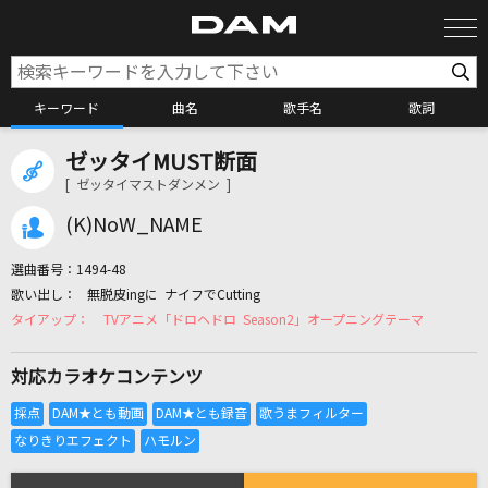
キーワード
曲名
歌手名
歌詞
ゼッタイMUST断面
カラオケ検索
[ ゼッタイマストダンメン ]
(K)NoW_NAME
カラオケ店舗検索
選曲番号：
1494-48
無脱皮ingに ナイフでCutting
カラオケリクエスト
TVアニメ「ドロヘドロ Season2」オープニングテーマ
対応カラオケコンテンツ
全国りれき
リアルタイムで歌われている曲の一覧