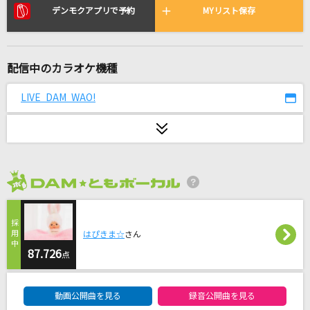
ワールドエンドガールフレンド
デンモクアプリで予約
MYリスト保存
RADWIMPS
会いたくて 会いたくて
配信中のカラオケ機種
西野カナ
LIVE DAM WAO!
[生音]未来予想図Ⅱ
DREAMS COME TRUE
lulu.
Mrs. GREEN APPLE
2026年8月度
ダーリン
Mrs. GREEN APPLE
はぴきま☆
さん
87.726
点
ハイブランド (feat. サーヤ) [Remix]
DAM★ともボーカルエントリーランキング
SKRYU
動画公開曲を見る
録音公開曲を見る