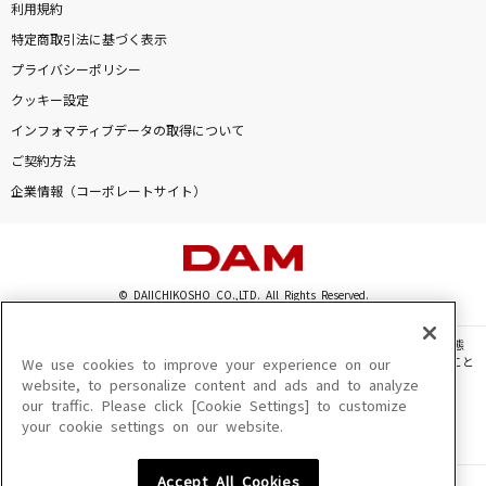
利用規約
特定商取引法に基づく表示
プライバシーポリシー
クッキー設定
インフォマティブデータの取得について
ご契約方法
企業情報（コーポレートサイト）
© DAIICHIKOSHO CO.,LTD. All Rights Reserved.
このサイトに掲載されている一切の文章・画像・写真・動画・音声等を、手段や形態
を問わず、著作権法の定める範囲を超えて無断で複製、転載、ファイル化などすること
We use cookies to improve your experience on our
を禁じます。
website, to personalize content and ads and to analyze
our traffic. Please click [Cookie Settings] to customize
楽曲及びコンテンツは、機種によりご利用いただけない場合があります。
your cookie settings on our website.
楽曲及びコンテンツの配信日、配信内容が変更になる場合があります。
楽曲によりMYリスト保存ができない場合があります。
Accept All Cookies
JASRAC許諾番号