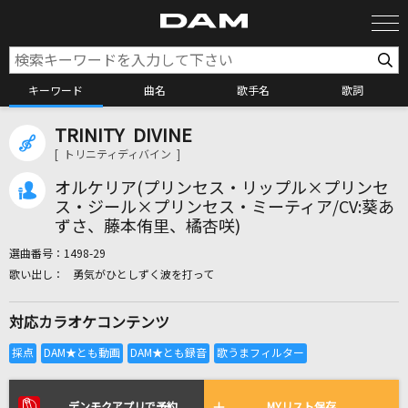
キーワード
曲名
歌手名
歌詞
TRINITY DIVINE
カラオケ検索
[ トリニティディバイン ]
オルケリア(プリンセス・リップル×プリンセ
カラオケ店舗検索
ス・ジール×プリンセス・ミーティア/CV:葵あ
ずさ、藤本侑里、橘杏咲)
選曲番号：
1498-29
カラオケリクエスト
勇気がひとしずく波を打って
対応カラオケコンテンツ
全国りれき
リアルタイムで歌われている曲の一覧
デンモクアプリで予約
MYリスト保存