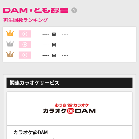
再生回数ランキング
DAMに会員登録・ログインして
カラオケをもっと楽しもう！
----
1
----
回
----
2
----
回
----
3
----
回
自宅でカラオケ歌い放題！
家族や友達と一緒に！練習にも！
関連カラオケサービス
カラオケ@DAM