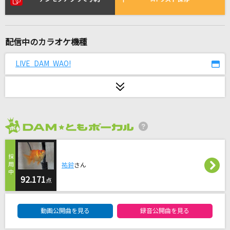
DNA feat. Kohjiya,PUNPEE
BIM
配信中のカラオケ機種
[生音]HAPPY BIRTHDAY
back number
LIVE DAM WAO!
誘惑
GLAY
[生音]さよならエレジー
2026年8月度
菅田将暉
メランコリック
祐鈴
さん
Junky feat.鏡音リン
92.171
点
花束
DAM★ともボーカルエントリーランキング
動画公開曲を見る
録音公開曲を見る
back number