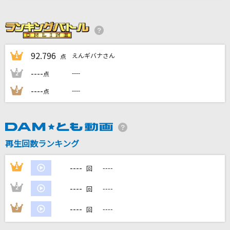
[生音]チェックのワンピース
back number
Aitai
92.796
えんギバナさん
1
点
加藤ミリヤ
----
----
2
点
審美眼
----
----
3
点
和ぬか
[生音]a kind of love～BULLET TRAIN Arena
Tour 2018 GOLDEN EPOCHより～
再生回数ランキング
超特急
----
1
----
回
もっと見る
----
2
----
回
DAMの新曲・ランキングなど
----
3
----
回
カラオケ最新情報をチェック！