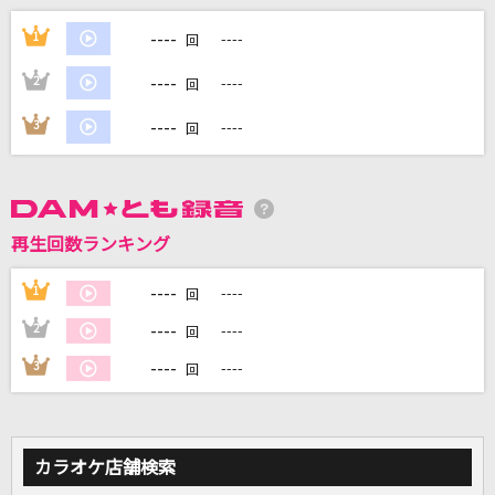
カブトムシ
----
1
----
回
aiko
----
2
----
回
[生音]春を愛する人
----
3
----
回
GLAY
[生音]No.1
DISH//
再生回数ランキング
涙のイエスタデー
----
1
----
回
GARNET CROW
----
2
----
回
もっと見る
----
3
----
回
DAMの新曲・ランキングなど
カラオケ最新情報をチェック！
カラオケ店舗検索