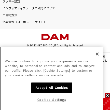
クッキー設定
インフォマティブデータの取得について
ご契約方法
企業情報（コーポレートサイト）
© DAIICHIKOSHO CO.,LTD. All Rights Reserved.
このサイトに掲載されている一切の文章・画像・写真・動画・音声等を、手段や形態
を問わず、著作権法の定める範囲を超えて無断で複製、転載、ファイル化などすること
We use cookies to improve your experience on our
を禁じます。
website, to personalize content and ads and to analyze
our traffic. Please click [Cookie Settings] to customize
楽曲及びコンテンツは、機種によりご利用いただけない場合があります。
your cookie settings on our website.
楽曲及びコンテンツの配信日、配信内容が変更になる場合があります。
楽曲によりMYリスト保存ができない場合があります。
Accept All Cookies
JASRAC許諾番号
6602250213Y31015 6602250112Y38026 6602250240Y31015
6602250241Y45122
Cookies Settings
NexTone許諾番号
ID000002945 ID000002947 ID000002937 ID000002938