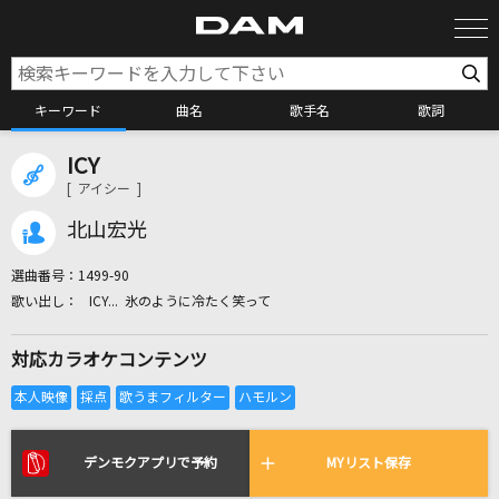
キーワード
曲名
歌手名
歌詞
ICY
カラオケ検索
[ アイシー ]
北山宏光
カラオケ店舗検索
選曲番号：
1499-90
ICY... 氷のように冷たく笑って
カラオケリクエスト
対応カラオケコンテンツ
全国りれき
リアルタイムで歌われている曲の一覧
デンモクアプリで予約
MYリスト保存