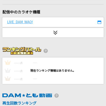
有心論
ずっと真夜中でいいのに。
配信中のカラオケ機種
初恋リバイバル
LIVE DAM WAO!
iLiFE!
[生音]Laughter
Official髭男dism
[生音]サヨナラ
GAO
----
----
1
点
----
----
2
点
Steal The Show
----
----
3
点
timelesz
秒針を噛む
ずっと真夜中でいいのに。
再生回数ランキング