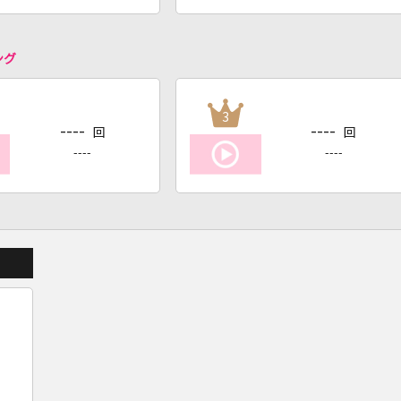
ング
3
----
----
回
回
----
----