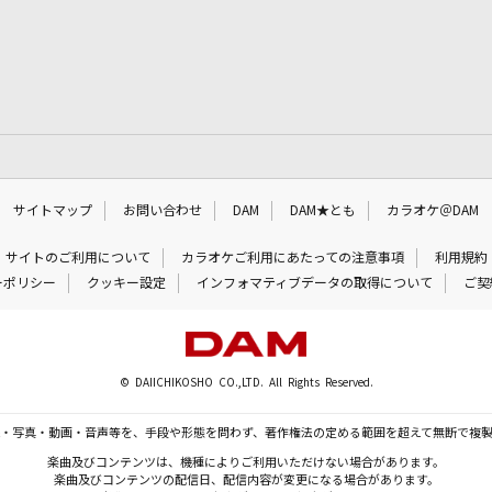
サイトマップ
お問い合わせ
DAM
DAM★とも
カラオケ＠DAM
サイトのご利用について
カラオケご利用にあたっての注意事項
利用規約
ーポリシー
クッキー設定
インフォマティブデータの取得について
ご契
© DAIICHIKOSHO CO.,LTD. All Rights Reserved.
・写真・動画・音声等を、手段や形態を問わず、著作権法の定める範囲を超えて無断で複
楽曲及びコンテンツは、機種によりご利用いただけない場合があります。
楽曲及びコンテンツの配信日、配信内容が変更になる場合があります。