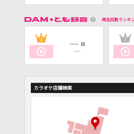
再生回数ランキ
1
2
----
回
----
カラオケ店舗検索