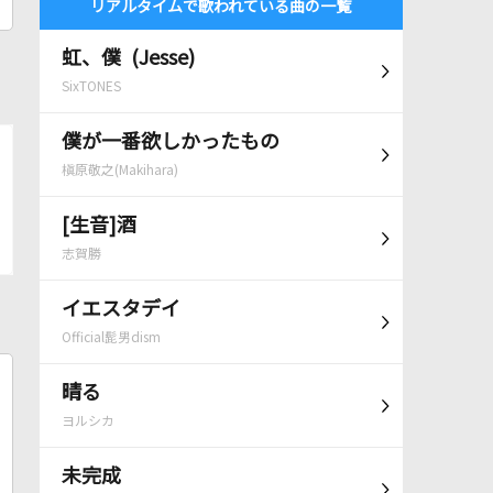
リアルタイムで歌われている曲の一覧
虹、僕 (Jesse)
SixTONES
僕が一番欲しかったもの
槇原敬之(Makihara)
[生音]酒
志賀勝
イエスタデイ
Official髭男dism
晴る
ヨルシカ
未完成