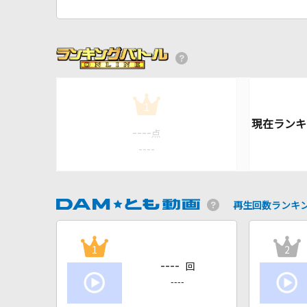
1
----
点
----
再生回数ランキ
1
2
----
回
----