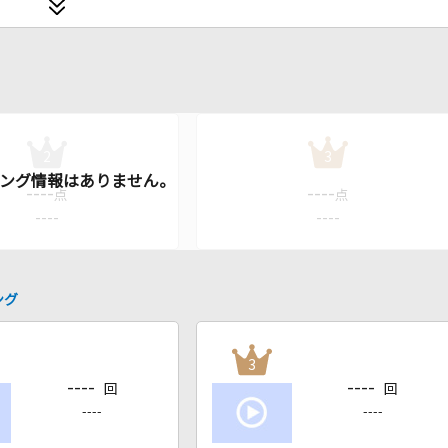
2
3
----
----
点
点
----
----
ング
3
----
----
回
回
----
----