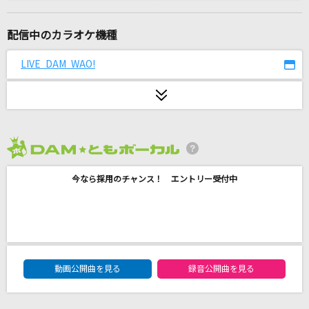
死ぬのがいいわ
藤井 風
配信中のカラオケ機種
[生音]白い恋人達
LIVE DAM WAO!
桑田佳祐
綺麗事
星街すいせい
2026年8月度
恋
今なら採用のチャンス！ エントリー受付中
back number
ラブ&デストロイ
MI8k feat.GUMI
DAM★ともボーカルエントリーランキング
[生音]さよならエレジー
動画公開曲を見る
録音公開曲を見る
菅田将暉