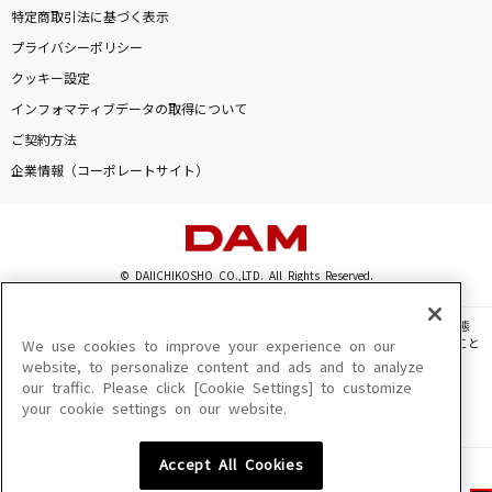
特定商取引法に基づく表示
プライバシーポリシー
クッキー設定
インフォマティブデータの取得について
ご契約方法
企業情報（コーポレートサイト）
© DAIICHIKOSHO CO.,LTD. All Rights Reserved.
このサイトに掲載されている一切の文章・画像・写真・動画・音声等を、手段や形態
を問わず、著作権法の定める範囲を超えて無断で複製、転載、ファイル化などすること
We use cookies to improve your experience on our
を禁じます。
website, to personalize content and ads and to analyze
our traffic. Please click [Cookie Settings] to customize
楽曲及びコンテンツは、機種によりご利用いただけない場合があります。
your cookie settings on our website.
楽曲及びコンテンツの配信日、配信内容が変更になる場合があります。
楽曲によりMYリスト保存ができない場合があります。
Accept All Cookies
JASRAC許諾番号
6602250213Y31015 6602250112Y38026 6602250240Y31015