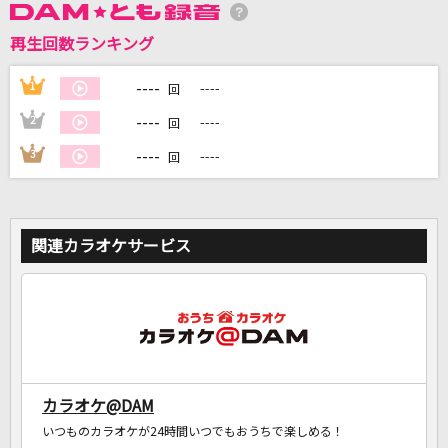
再生回数ランキング
DAMに会員登録・ログインして
カラオケをもっと楽しもう！
----
1
----
回
----
2
----
回
----
3
----
回
自宅でカラオケ歌い放題！
家族や友達と一緒に！練習にも！
関連カラオケサービス
カラオケ@DAM
いつものカラオケが24時間いつでもおうちで楽しめる！