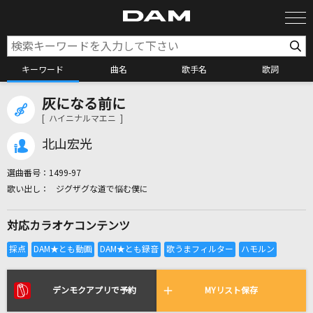
キーワード
曲名
歌手名
歌詞
灰になる前に
カラオケ検索
[ ハイニナルマエニ ]
北山宏光
カラオケ店舗検索
選曲番号：
1499-97
ジグザグな道で悩む僕に
カラオケリクエスト
対応カラオケコンテンツ
全国りれき
リアルタイムで歌われている曲の一覧
デンモクアプリで予約
MYリスト保存