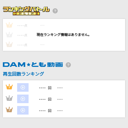
ゆびきりレイン
カラフルピーチ
----
----
1
海の声
点
浦島太郎(桐谷健太)
----
----
2
点
----
----
3
点
IRIS OUT
米津玄師
ローリンガール
再生回数ランキング
wowaka feat.初音ミク
----
1
----
回
もっと見る
----
2
----
回
DAMの新曲・ランキングなど
----
3
----
回
カラオケ最新情報をチェック！