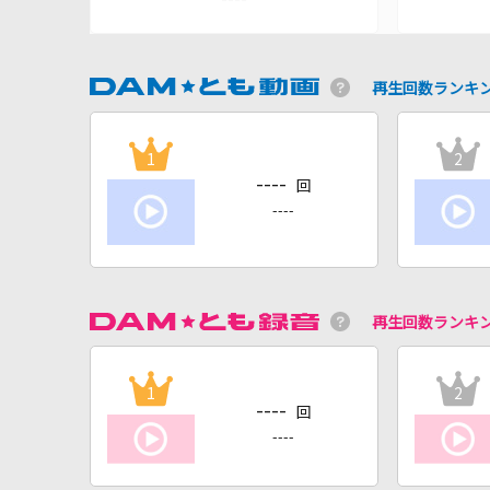
再生回数ランキ
1
2
----
回
----
再生回数ランキ
1
2
----
回
----