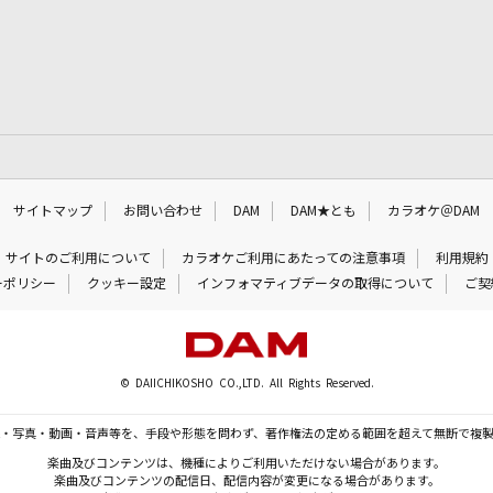
サイトマップ
お問い合わせ
DAM
DAM★とも
カラオケ＠DAM
サイトのご利用について
カラオケご利用にあたっての注意事項
利用規約
ーポリシー
クッキー設定
インフォマティブデータの取得について
ご契
© DAIICHIKOSHO CO.,LTD. All Rights Reserved.
・写真・動画・音声等を、手段や形態を問わず、著作権法の定める範囲を超えて無断で複
楽曲及びコンテンツは、機種によりご利用いただけない場合があります。
楽曲及びコンテンツの配信日、配信内容が変更になる場合があります。