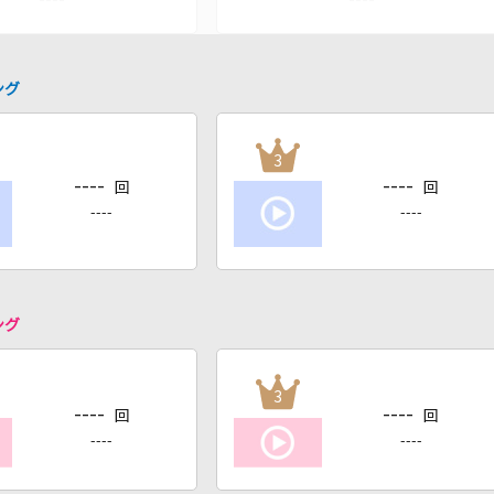
ング
3
----
----
回
回
----
----
ング
3
----
----
回
回
----
----