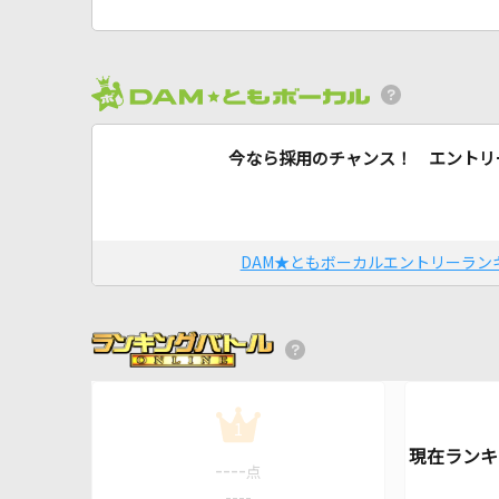
今なら採用のチャンス！ エントリ
DAM★ともボーカルエントリーラン
1
----
点
----