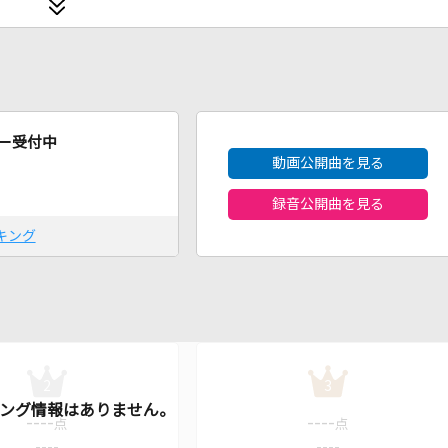
2026年8月度
ー受付中
動画公開曲を見る
録音公開曲を見る
キング
2
3
----
----
点
点
----
----