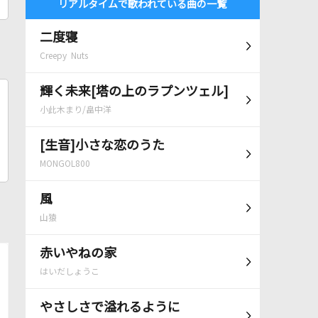
リアルタイムで歌われている曲の一覧
二度寝
Creepy Nuts
輝く未来[塔の上のラプンツェル]
小此木まり/畠中洋
[生音]小さな恋のうた
MONGOL800
風
山猿
赤いやねの家
はいだしょうこ
やさしさで溢れるように