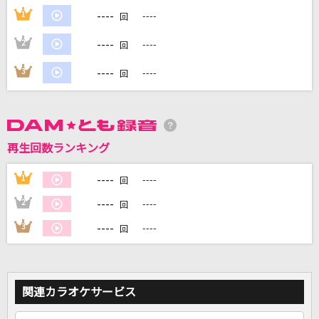
----
1
----
回
DAMに会員登録・ログインして
----
2
----
回
カラオケをもっと楽しもう！
----
3
----
回
自宅でカラオケ歌い放題！
家族や友達と一緒に！練習にも！
再生回数ランキング
----
1
----
回
----
2
----
回
----
3
----
回
関連カラオケサービス