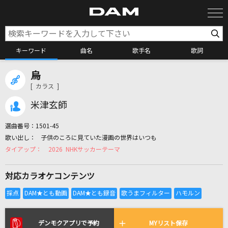
キーワード
曲名
歌手名
歌詞
烏
カラオケ検索
[ カラス ]
米津玄師
カラオケ店舗検索
選曲番号：
1501-45
子供のころに見ていた漫画の世界はいつも
カラオケリクエスト
2026 NHKサッカーテーマ
対応カラオケコンテンツ
全国りれき
リアルタイムで歌われている曲の一覧
デンモクアプリで予約
MYリスト保存