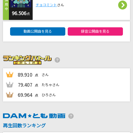
はなびら
チョコミント
さん
back number
96.506
点
DAM★ともボーカルエントリーランキング
1HOLE
動画公開曲を見る
録音公開曲を見る
すち
God knows...
涼宮ハルヒ(CV.平野綾)
おあいこ
89.910
さん
1
点
ハナレグミ
79.407
たちゃさん
2
点
もっと見る
69.964
ひろさん
3
点
DAMの新曲・ランキングなど
カラオケ最新情報をチェック！
再生回数ランキング