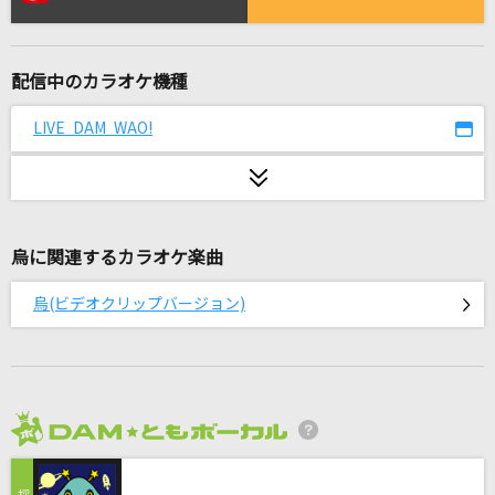
LEVEL5-judgelight-
fripSide
配信中のカラオケ機種
マシュマロ(ビデオクリップバージョン)
DECO*27
LIVE DAM WAO!
みどり
CHEHON
烏に関連するカラオケ楽曲
[生音]希望の轍
サザンオールスターズ
烏(ビデオクリップバージョン)
排他的ファイター
≠ME
[生音]My Revolution
2026年8月度
渡辺美里