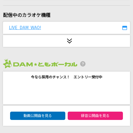
届かない恋
上原れな
配信中のカラオケ機種
ファタール
LIVE DAM WAO!
GEMN
炎の戦士
SEKAI NO OWARI(世界の終わり)
2026年8月度
[生音]女だから
今なら採用のチャンス！ エントリー受付中
Laughing Hick
Wake Me Up!
Dream5
DAM★ともボーカルエントリーランキング
[生音]アイのシナリオ
動画公開曲を見る
録音公開曲を見る
CHiCO with HoneyWorks