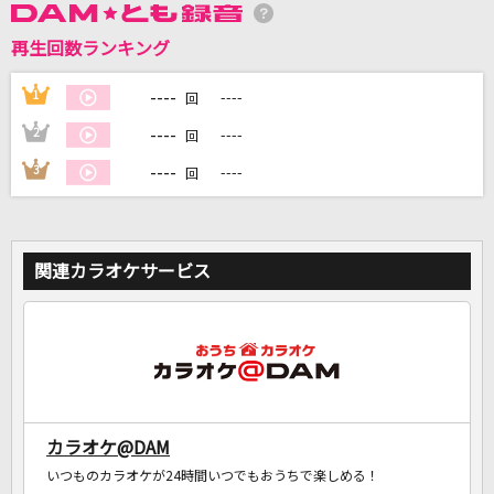
再生回数ランキング
DAMに会員登録・ログインして
カラオケをもっと楽しもう！
----
1
----
回
----
2
----
回
----
3
----
回
自宅でカラオケ歌い放題！
家族や友達と一緒に！練習にも！
関連カラオケサービス
カラオケ@DAM
いつものカラオケが24時間いつでもおうちで楽しめる！