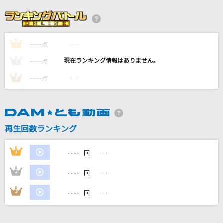
黒毛和牛上塩タン焼680円
大塚 愛
----
----
1
チェリー
点
スピッツ
----
----
2
点
----
----
3
点
Salute Desire
七種茨(CV.逢坂良太)
[生音]2億4千万の瞳
再生回数ランキング
郷ひろみ
----
1
----
回
もっと見る
----
2
----
回
DAMの新曲・ランキングなど
----
3
----
回
カラオケ最新情報をチェック！