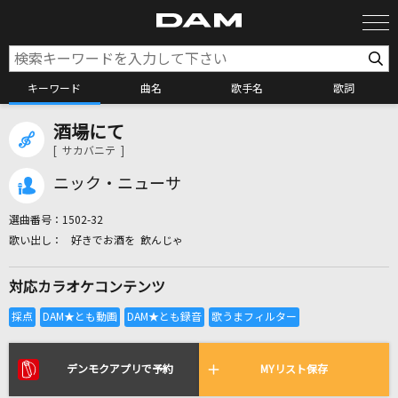
キーワード
曲名
歌手名
歌詞
酒場にて
カラオケ検索
[ サカバニテ ]
ニック・ニューサ
カラオケ店舗検索
選曲番号：
1502-32
好きでお酒を 飲んじゃ
カラオケリクエスト
対応カラオケコンテンツ
全国りれき
リアルタイムで歌われている曲の一覧
デンモクアプリで予約
MYリスト保存