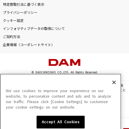
特定商取引法に基づく表示
プライバシーポリシー
クッキー設定
インフォマティブデータの取得について
ご契約方法
企業情報（コーポレートサイト）
© DAIICHIKOSHO CO.,LTD. All Rights Reserved.
このサイトに掲載されている一切の文章・画像・写真・動画・音声等を、手段や形態
を問わず、著作権法の定める範囲を超えて無断で複製、転載、ファイル化などすること
We use cookies to improve your experience on our
を禁じます。
website, to personalize content and ads and to analyze
our traffic. Please click [Cookie Settings] to customize
楽曲及びコンテンツは、機種によりご利用いただけない場合があります。
your cookie settings on our website.
楽曲及びコンテンツの配信日、配信内容が変更になる場合があります。
楽曲によりMYリスト保存ができない場合があります。
Accept All Cookies
JASRAC許諾番号
6602250213Y31015 6602250112Y38026 6602250240Y31015